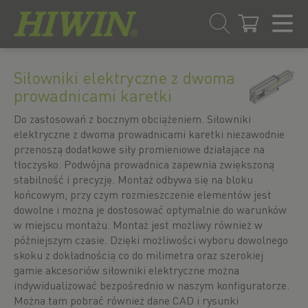
Przejdź
Przejdź
do
do
Siłowniki elektryczne z dwoma
treści
menu
prowadnicami karetki
nawigacyjnego
Do zastosowań z bocznym obciążeniem. Siłowniki
elektryczne z dwoma prowadnicami karetki niezawodnie
przenoszą dodatkowe siły promieniowe działające na
tłoczysko. Podwójna prowadnica zapewnia zwiększoną
stabilność i precyzję. Montaż odbywa się na bloku
końcowym, przy czym rozmieszczenie elementów jest
dowolne i można je dostosować optymalnie do warunków
w miejscu montażu. Montaż jest możliwy również w
późniejszym czasie. Dzięki możliwości wyboru dowolnego
skoku z dokładnością co do milimetra oraz szerokiej
gamie akcesoriów siłowniki elektryczne można
indywidualizować bezpośrednio w naszym konfiguratorze.
Można tam pobrać również dane CAD i rysunki