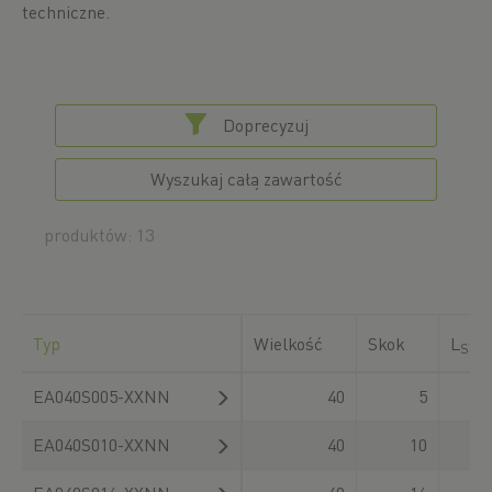
techniczne.
Doprecyzuj
Wyszukaj całą zawartość
produktów: 13
Typ
Wielkość
Skok
L
ST
EA040S005-XXNN
40
5
30
EA040S010-XXNN
40
10
30