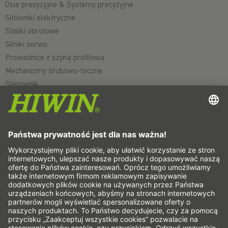
Osie precyzyjne & Systemy precyzyjne
Siłowniki elektryczne
Stoliki obrotowe
Silniki serwo
Prowadnice z szyną profilową
Mechanizmy śrubowo-toczne
Sterownik
Przekładnie falowe
Silniki momentowe
Silniki liniowe
Dozowniki/Dozowanie
Inspekcje
Naświetlanie
Automatyzacja
Pick&Place
Ruch liniowy/Handling
Frezowanie/skrawanie