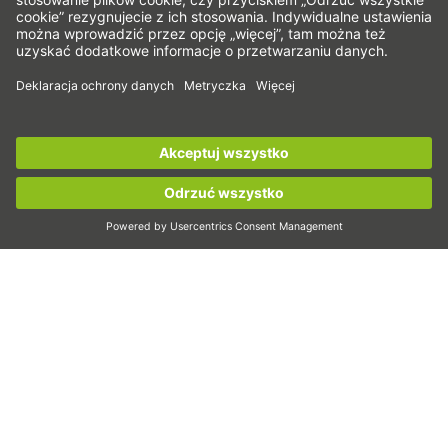
Cięcie
Narzędzie konstrukcyjne
Konfigurator CAD i modele CAD
Do pobrania
Zapisz się już teraz do
newslettera HIWIN
aby
Edukacja
otrzymywać najnowsze informacje!
FAQ
Wsparcie
Zarejestruj się teraz!
Jakość
Kariera
Targi
Aktualności
To my
Kontakt
Zapisz się już teraz do newslettera HIWIN!