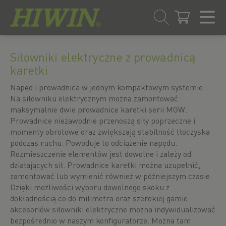
Przejdź
Przejdź
do
do
Siłowniki elektryczne z prowadnicą
treści
menu
karetki
nawigacyjnego
Napęd i prowadnica w jednym kompaktowym systemie.
Na siłowniku elektrycznym można zamontować
maksymalnie dwie prowadnice karetki serii MGW.
Prowadnice niezawodnie przenoszą siły poprzeczne i
momenty obrotowe oraz zwiększają stabilność tłoczyska
podczas ruchu. Powoduje to odciążenie napędu.
Rozmieszczenie elementów jest dowolne i zależy od
działających sił. Prowadnice karetki można uzupełnić,
zamontować lub wymienić również w późniejszym czasie.
Dzięki możliwości wyboru dowolnego skoku z
dokładnością co do milimetra oraz szerokiej gamie
akcesoriów siłowniki elektryczne można indywidualizować
bezpośrednio w naszym konfiguratorze. Można tam