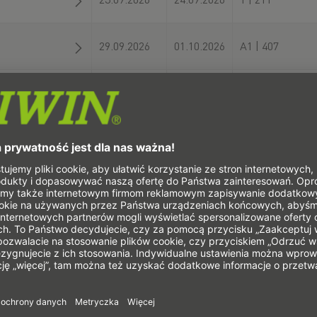
29.09.2026
01.10.2026
A1 | 407
06.10.2026
08.10.2026
XXL | J08
06.10.2026
09.10.2026
13.10.2026
15.10.2026
3 | A76
20.10.2026
23.10.2026
11 | C25
22.10.2026
24.10.2026
Arena Foyer | C