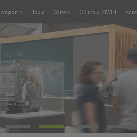
związania
Tools
Serwis
O firmie HIWIN
Kont