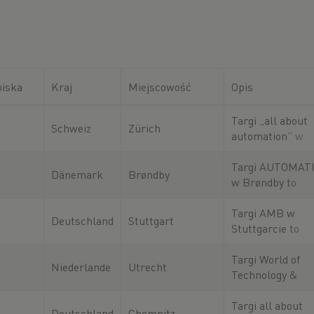
oiska
Kraj
Miejscowość
Opis
Targi „all about
Schweiz
Zürich
automation” w
Zurychu to
regionalne targi
Targi AUTOMAT
Dänemark
Brøndby
poświęcone
w Brøndby to
automatyzacji
centralne miejs
przemysłowej,
spotkań
Targi AMB w
Deutschland
Stuttgart
robotyce i
specjalistów z
Stuttgarcie to
cyfryzacji
zakresu
wiodące
automatyzacji i
międzynarodowe
Targi World of
Niederlande
Utrecht
robotyki.
targi obróbki
Technology &
metali i central
Science (WOTS)
miejsce spotkań
Utrechcie to
Targi all about
Deutschland
Chemnitz