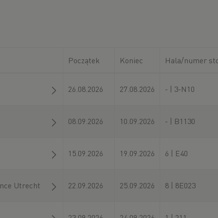
Początek
Koniec
Hala/numer st
26.08.2026
27.08.2026
- | 3-N10
08.09.2026
10.09.2026
- | B1130
15.09.2026
19.09.2026
6 | E40
ence Utrecht
22.09.2026
25.09.2026
8 | 8E023
23.09.2026
24.09.2026
1 | 211