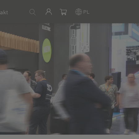
PL
akt