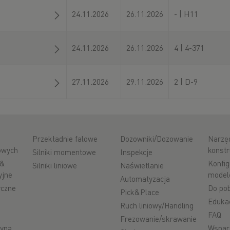
24.11.2026
26.11.2026
- | H11
24.11.2026
26.11.2026
4 | 4-371
27.11.2026
29.11.2026
2 | D-9
Przekładnie falowe
Dozowniki/Dozowanie
Narzę
iowych
konstr
Silniki momentowe
Inspekcje
 &
Konfig
Silniki liniowe
Naświetlanie
yjne
model
Automatyzacja
yczne
Do pob
Pick&Place
Eduka
Ruch liniowy/Handling
FAQ
Frezowanie/skrawanie
zyną
Wspar