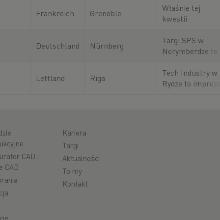
medycznej.
poświęconych
targi
Właśnie tej
Frankreich
Grenoble
produkcji
Precisiebeurs w
kwestii
addytywnej i
’s-Hertogenbosc
poświęcone są
przemysłowym
Łączą one
targi SEPEM
Targi SPS w
Deutschland
Nürnberg
technologiom
międzynarodowy
Industries w
Norymberdze to
wystawców oraz
Grenoble –
wiodące targi
instytucje
wiodące targi
poświęcone
Tech Industry w
Lettland
Riga
rozwiązań
inteligentnej i
Rydze to imprez
przemysłowych
cyfrowej
poświęcona
we Francji.
automatyzacji.
budowie maszyn 
Wszystko kręci s
obróbce metali 
tu
Łotwie, która
dzie
Kariera
gromadzi
ukcyjne
Targi
międzynarodowy
urator CAD i
Aktualności
e CAD
To my
rania
Kontakt
cja
cie