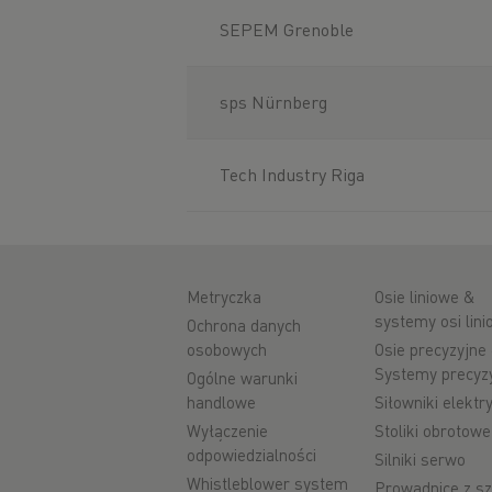
SEPEM Grenoble
sps Nürnberg
Tech Industry Riga
Metryczka
Osie liniowe &
systemy osi lin
Ochrona danych
osobowych
Osie precyzyjne
Systemy precyz
Ogólne warunki
handlowe
Siłowniki elektr
Wyłączenie
Stoliki obrotowe
odpowiedzialności
Silniki serwo
Whistleblower system
Prowadnice z s