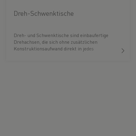
Dreh-Schwenktische
Dreh- und Schwenktische sind einbaufertige
Drehachsen, die sich ohne zusätzlichen
Konstruktionsaufwand direkt in jedes
Maschinenkonzept integrieren lassen. Die
eingesetzten wartungsfreien Direktantriebe
gewährleisten hohe Drehmomente, maximale
Präzision und eine lange Lebensdauer. Dank
vielseitiger Encoderschnittstellen sind die Tische
mit allen gängigen Maschinensteuerungen
kompatibel. Mit leistungsstarken Torquemotor,
hochsteifen Präzisionslagern und zuverlässigen
Klemmsystemen bieten sie höchste
Performance.