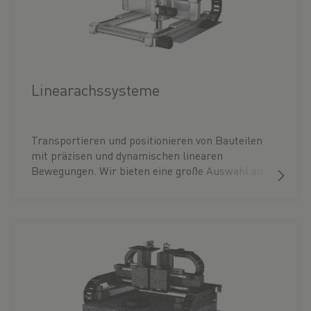
Linearachssysteme
Transportieren und positionieren von Bauteilen
mit präzisen und dynamischen linearen
Bewegungen. Wir bieten eine große Auswahl an
Linearachsen und Linearachssystemen mit
Riemen-, Spindel-, Zahnstangen- oder
Linearmotorantrieb. Einige unserer
Linearachsen sind auch für den Einsatz im
Reinraum der ISO-Klassen 2 bzw. Klasse 4
zertifiziert. Dank des modularen Aufbaus können
Sie die Linearachsen mit vorhandenen Optionen
unkompliziert in unserem Konfigurator selbst
individualisieren und zu Mehrachssystemen