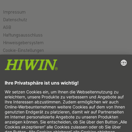
Impressum
Datenschutz
AGB
Haftungsausschluss
Hinweisgebersystem
Cookie-Einstellungen
Linearachsen & Linearachssysteme
Präzisionsachsen & Präzisionssysteme
Elektrozylinder
Rundtische
Servomotoren
Profilschienenführungen
Kugelgewindetriebe
Antriebsverstärker
Wellgetriebe