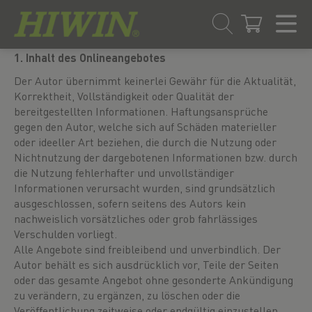
Zum
Zum
1. Inhalt des Onlineangebotes
Inhalt
Navigationsmenü
Der Autor übernimmt keinerlei Gewähr für die Aktualität,
springen
springen
Korrektheit, Vollständigkeit oder Qualität der
bereitgestellten Informationen. Haftungsansprüche
gegen den Autor, welche sich auf Schäden materieller
oder ideeller Art beziehen, die durch die Nutzung oder
Nichtnutzung der dargebotenen Informationen bzw. durch
die Nutzung fehlerhafter und unvollständiger
Informationen verursacht wurden, sind grundsätzlich
ausgeschlossen, sofern seitens des Autors kein
nachweislich vorsätzliches oder grob fahrlässiges
Verschulden vorliegt.
Alle Angebote sind freibleibend und unverbindlich. Der
Autor behält es sich ausdrücklich vor, Teile der Seiten
oder das gesamte Angebot ohne gesonderte Ankündigung
zu verändern, zu ergänzen, zu löschen oder die
Veröffentlichung zeitweise oder endgültig einzustellen.