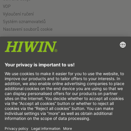
VOP
Vyloučení ručení
Systém oznamovatelů
Nastavení souborů cookie
Lineární osy a systémy lineárních os
Přesné osy a přesné systémy
Elektrické válce
Otočné stoly
Servomotory
Lineární vedení
Pohony kuličkovým šroubem
Zesilovač pohonu
Harmonická převodovka
Momentové motory
Lineární motory
Dávkování/dávkovat