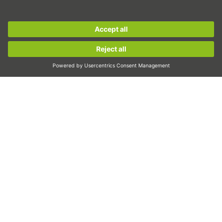
Inspekce
Sign up for the
HIWIN newsletter
now and stay
Osvit
informed!
Automatizace
pick&place
Sign up now!
Lineární pohyb/manipulace
Frézování/třískové obrábění
Řezání
Nástroj k volbě dimenzování
Konfigurátor CAD a modely CAD
Ke stažení
Školení
Často kladené otázky
Podpora
Kvalita
Videa
Kariéra