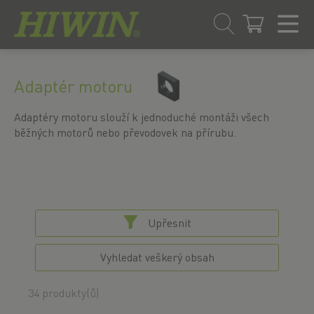
Přejít
Přejít
na
na
Adaptér motoru
obsah
navigační
menu
Adaptéry motoru slouží k jednoduché montáži všech
běžných motorů nebo převodovek na přírubu.
Upřesnit
Vyhledat veškerý obsah
34 produkty(ů)