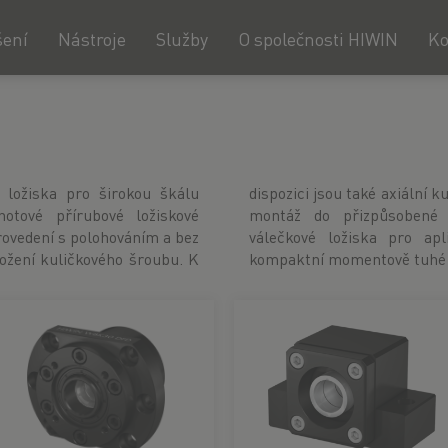
šení
Nástroje
Služby
O společnosti HIWIN
Ko
 ložiska pro širokou škálu
ožiska s kosoúhlým stykem pro
hotové přírubové ložiskové
dispozici je také křížové
provedení s polohováním a bez
e je vyžadováno mimořádně
ložení kuličkového šroubu. K
kompaktní momentově tuhé 