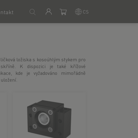
CS
ntakt
uložení.