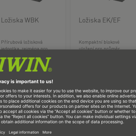
Ložiska WBK
Ložiska EK/EF
Přírubová ložisková
Kompaktní blokové
jednotka, zejména pro
uložení pro průměr
použití s těžkým
hřídele od 12 mm do 25
zatížením v různých
mm
provedeních v závislosti
na zatížení.