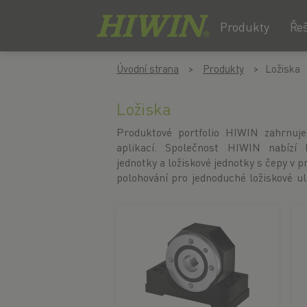
Produkty
Ře
Přejít
Přejít
Úvodní strana
Produkty
Ložiska
na
na
obsah
navigační
menu
Ložiska
Produktové portfolio HIWIN zahrnuje
dispozici jsou také axiální kuličková l
aplikací. Společnost HIWIN nabízí 
montáž do přizpůsobené skříně. K 
jednotky a ložiskové jednotky s čepy v 
válečkové ložiska pro aplikace, kd
polohování pro jednoduché ložiskové u