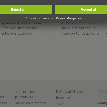
Axiální kuličkové
Ložiska CRB
ložisko s
kosoúhlým stykem
Společnost HIWIN nabízí
HIWIN křížové válečkové
různá dvouřadá axiální
ložiska se vyznačuje
kuličková ložiska s
vysokou tuhostí, velmi
kosoúhlým stykem s
vysokou soustředností a
přírubovým vnějším
vysokou momentovou
kroužkem nebo bez něj.
únosností ve všech
Ta jsou obzvláště vhodná
směrech. Díky těmto
pro uložení kuličkového
přednostem jsou ideální
šroubu spolu s
pro použití v systémech
integrovaným ložiskovým
průmyslové
sedlem do aplikace.
automatizace, robotech,
obráběcích strojích,
přesných otočných
stolech, měřicích
Harmonická
Dávkování/dávkovat
Nástro
strojích a lékařských
ích os
převodovka
dimen
Inspekce
přístrojích.
řesné
Momentové motory
Konfig
Osvit