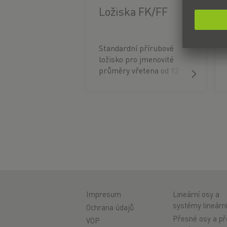
Ložiska FK/FF
Standardní přírubové
ložisko pro jmenovité
průměry vřetena od 12
do 40 milimetrů.
Impresum
Lineární osy a
systémy lineárn
Ochrana údajů
Přesné osy a p
VOP