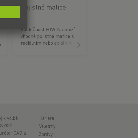
Pojistné matice
Společnost HIWIN nabízí
vhodné pojistné matice s
radiálním nebo axiálním
upínáním pro montáž
různých ložisek na
kuličkový šroub.
j k volbě
Kariéra
zování
Veletrhy
urátor CAD a
Zprávy