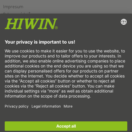
Impresum
Ochrana údajů
VOP
Vyloučení ručení
Systém oznamovatelů
Nastavení souborů cookie
Lineární osy a systémy lineárních os
Přesné osy a přesné systémy
Elektrické válce
Otočné stoly
Servomotory
Lineární vedení
Pohony kuličkovým šroubem
Zesilovač pohonu
Sign up for the
HIWIN newsletter
now and stay
Harmonická převodovka
informed!
Momentové motory