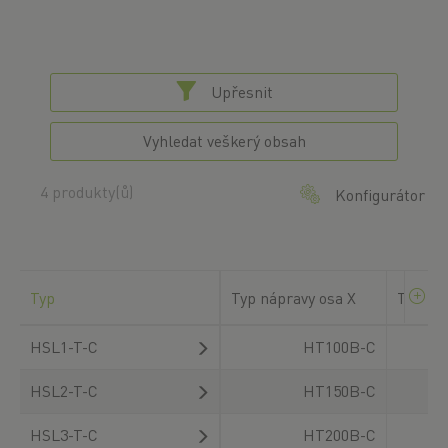
Upřesnit
Vyhledat veškerý obsah
4 produkty(ů)
Konfigurátor
Typ
Typ nápravy osa X
Typ ná
HSL1-T-C
HT100B-C
HSL2-T-C
HT150B-C
HSL3-T-C
HT200B-C