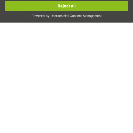
Lineární motory
Sign up now!
Dávkování/dávkovat
Inspekce
Osvit
Automatizace
pick&place
Lineární pohyb/manipulace
Frézování/třískové obrábění
Řezání
Nástroj k volbě dimenzování
Konfigurátor CAD a modely CAD
Ke stažení
Školení
Často kladené otázky
Podpora
Kvalita
Videa