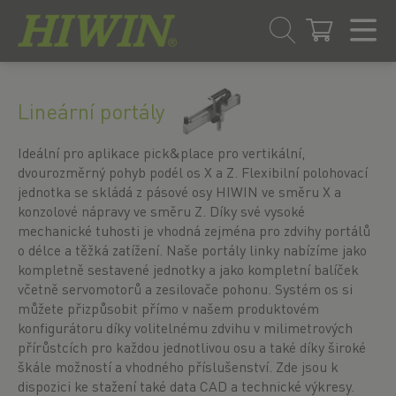
Přejít
Přejít
na
na
Lineární portály
obsah
navigační
menu
Ideální pro aplikace pick&place pro vertikální,
dvourozměrný pohyb podél os X a Z. Flexibilní polohovací
jednotka se skládá z pásové osy HIWIN ve směru X a
konzolové nápravy ve směru Z. Díky své vysoké
mechanické tuhosti je vhodná zejména pro zdvihy portálů
o délce a těžká zatížení. Naše portály linky nabízíme jako
kompletně sestavené jednotky a jako kompletní balíček
včetně servomotorů a zesilovače pohonu. Systém os si
můžete přizpůsobit přímo v našem produktovém
konfigurátoru díky volitelnému zdvihu v milimetrových
přírůstcích pro každou jednotlivou osu a také díky široké
škále možností a vhodného příslušenství. Zde jsou k
dispozici ke stažení také data CAD a technické výkresy.