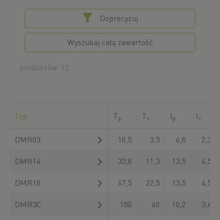
Doprecyzuj
Wyszukaj całą zawartość
produktów: 12
Typ
T
T
I
I
p
c
p
c
DMR03
10,5
3,5
6,8
2,3
DMR14
33,8
11,3
13,5
4,5
DMR18
67,5
22,5
13,5
4,5
DMR3C
180
60
10,2
3,4