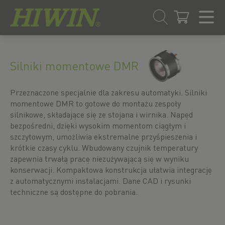
Przejdź
Przejdź
do
do
treści
menu
Silniki momentowe DMR
nawigacyjnego
Przeznaczone specjalnie dla zakresu automatyki. Silniki
momentowe DMR to gotowe do montażu zespoły
silnikowe, składające się ze stojana i wirnika. Napęd
bezpośredni, dzięki wysokim momentom ciągłym i
szczytowym, umożliwia ekstremalne przyśpieszenia i
krótkie czasy cyklu. Wbudowany czujnik temperatury
zapewnia trwałą pracę niezużywającą się w wyniku
konserwacji. Kompaktowa konstrukcja ułatwia integrację
z automatycznymi instalacjami. Dane CAD i rysunki
techniczne są dostępne do pobrania.