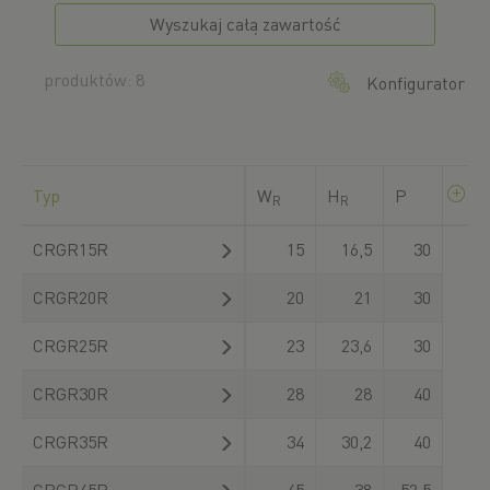
Wyszukaj całą zawartość
produktów: 8
Konfigurator
Typ
W
H
P
R
R
CRGR15R
15
16,5
30
CRGR20R
20
21
30
CRGR25R
23
23,6
30
CRGR30R
28
28
40
CRGR35R
34
30,2
40
CRGR45R
45
38
52,5