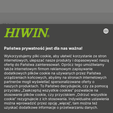
Metryczka
Ochrona danych osobowych
Ogólne warunki handlowe
Wyłączenie odpowiedzialności
Whistleblower system
Cookies
Osie liniowe & systemy osi liniowych
Osie precyzyjne & Systemy precyzyjne
Siłowniki elektryczne
Stoliki obrotowe
Silniki serwo
Prowadnice z szyną profilową
Mechanizmy śrubowo-toczne
Sterownik