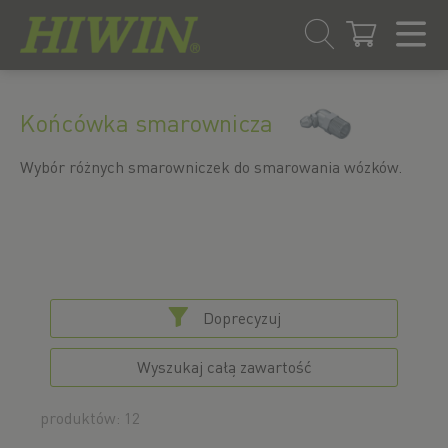
Przejdź
Przejdź
do
do
Końcówka smarownicza
treści
menu
nawigacyjnego
Wybór różnych smarowniczek do smarowania wózków.
Doprecyzuj
Wyszukaj całą zawartość
produktów: 12