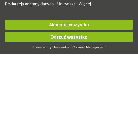
Przekładnie falowe
Zapisz się już teraz do
newslettera HIWIN
aby
Silniki momentowe
otrzymywać najnowsze informacje!
Silniki liniowe
Dozowniki/Dozowanie
Zarejestruj się teraz!
Inspekcje
Naświetlanie
Automatyzacja
Pick&Place
Ruch liniowy/Handling
Frezowanie/skrawanie
Cięcie
Narzędzie konstrukcyjne
Konfigurator CAD i modele CAD
Do pobrania
Edukacja
FAQ