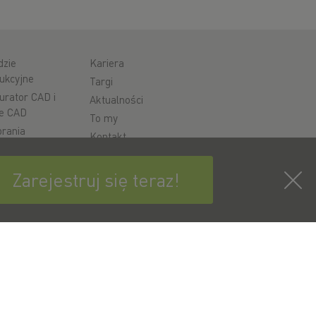
dzie
Kariera
ukcyjne
Targi
urator CAD i
Aktualności
e CAD
To my
rania
Kontakt
cja
Zarejestruj się teraz!
cie
ć
pisz się już teraz do newslettera HIWIN!