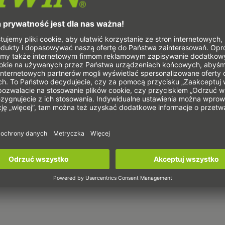
yłącznik krańcowy, styk rozwierny
yłącznik krańcowy, styk zwierny