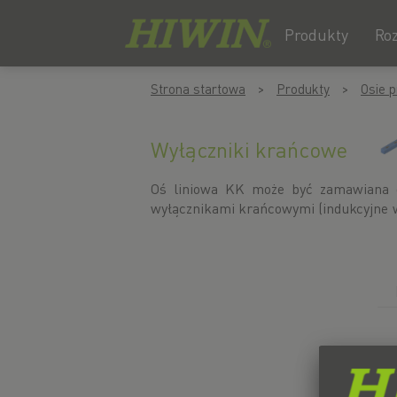
Produkty
Ro
Przejdź
Przejdź
Strona startowa
Produkty
Osie p
do
do
treści
menu
nawigacyjnego
Wyłączniki krańcowe
Oś liniowa KK może być zamawiana 
Wyłączniki krańcowe są montowane na
wyłącznikami krańcowymi (indukcyjne w
T