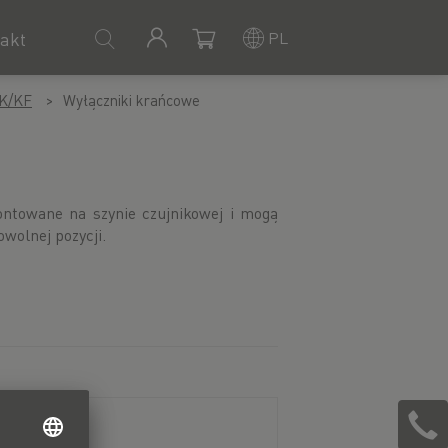
PL
akt
KK/KF
Wyłączniki krańcowe
wolnej pozycji.