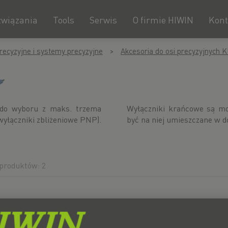
związania
Tools
Serwis
O firmie HIWIN
Kont
recyzyjne i systemy precyzyjne
Akcesoria do osi precyzyjnych 
do wyboru z maks. trzema
 szynie czujnikowej i mogą
yłączniki zbliżeniowe PNP).
być na niej umieszczane w do
produktów: 2
yp