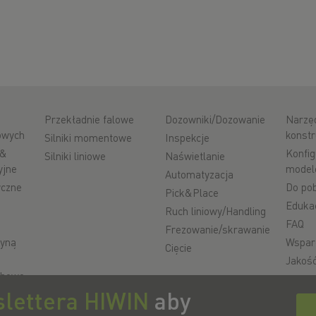
Przekładnie falowe
Dozowniki/Dozowanie
Narzę
iowych
konstr
Silniki momentowe
Inspekcje
 &
Konfig
Silniki liniowe
Naświetlanie
yjne
model
Automatyzacja
yczne
Do pob
Pick&Place
Eduka
Ruch liniowy/Handling
FAQ
Frezowanie/skrawanie
zyną
Wspar
Cięcie
Jakoś
ubowo-
lettera HIWIN
aby