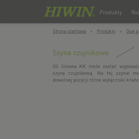
Produkty
Ro
Przejdź
Przejdź
Strona startowa
Produkty
Osie p
do
do
treści
menu
nawigacyjnego
Szyna czujnikowa
Oś liniowa KK może zostać wyposaż
szynę czujnikową. Na tej szynie m
dowolnej pozycji różne wyłączniki krań
T