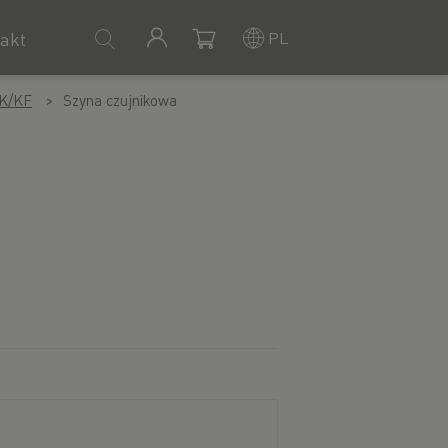
PL
akt
KK/KF
Szyna czujnikowa