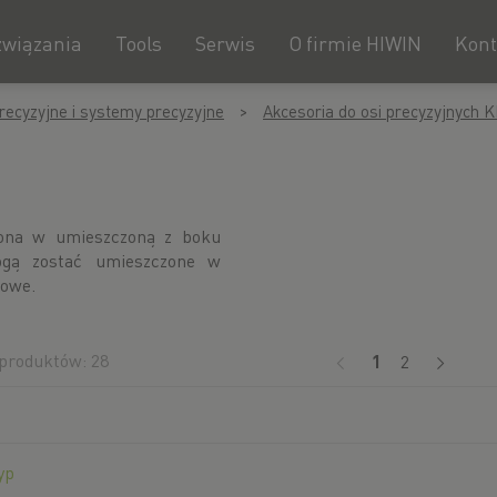
związania
Tools
Serwis
O firmie HIWIN
Kont
recyzyjne i systemy precyzyjne
Akcesoria do osi precyzyjnych 
ona w umieszczoną z boku
ogą zostać umieszczone w
cowe.
produktów: 28
(current)
1
2
yp