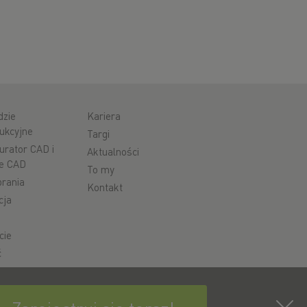
dzie
Kariera
ukcyjne
Targi
urator CAD i
Aktualności
e CAD
To my
rania
Kontakt
cja
cie
ć