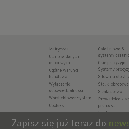
Metryczka
Osie liniowe &
systemy osi lin
Ochrona danych
osobowych
Osie precyzyjne
Systemy precyz
Ogólne warunki
handlowe
Siłowniki elektr
Wyłączenie
Stoliki obrotowe
odpowiedzialności
Silniki serwo
Whistleblower system
Prowadnice z s
Cookies
profilową
Mechanizmy śr
toczne
Zapisz się już teraz do
news
Sterownik