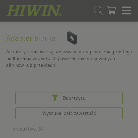
Przejdź
Przejdź
do
do
Adapter silnika
treści
menu
nawigacyjnego
Adaptery silnikowe są stosowane do zapewnienia prostego
podłączania wszystkich powszechnie stosowanych
silników lub przekładni.
Doprecyzuj
Wyszukaj całą zawartość
produktów: 34