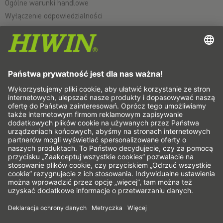
Ogólne warunki handlowe
Wyłączenie odpowiedzialności
Whistleblower system
Cookies
Osie liniowe & systemy osi liniowych
Osie precyzyjne & Systemy precyzyjne
Siłowniki elektryczne
Stoliki obrotowe
Silniki serwo
Prowadnice z szyną profilową
Mechanizmy śrubowo-toczne
Sterownik
Przekładnie falowe
Silniki momentowe
Silniki liniowe
Dozowniki/Dozowanie