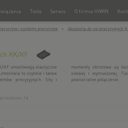
związania
Tools
Serwis
O firmie HIWIN
Kont
recyzyjne i systemy precyzyjne
Akcesoria do osi precyzyjnych 
ych KK/KF
K/KF umożliwiają elastyczne
zenoszone dzięki blokadzie
Umożliwia to szybkie i łatwe
jące zapewniają dokładne i
temów precyzyjnych. Siły i
powtarzalne połączenie.
produktów: 14
yp