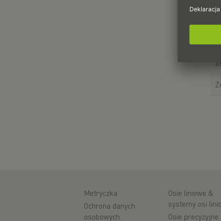
Z
Z
Z
Z
Metryczka
Osie liniowe &
systemy osi lin
Ochrona danych
osobowych
Osie precyzyjne