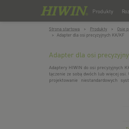
Produkty
Ro
Przejdź
Przejdź
Strona startowa
Produkty
Osie p
do
do
Adapter dla osi precyzyjnych KK/KF
treści
menu
nawigacyjnego
Adapter dla osi precyzyjn
Adaptery HIWIN do osi precyzyjnych K
momenty obrotowe są bezpiecznie pr
łączenie ze sobą dwóch lub więcej osi. 
siłowej i wymuszonej. Tuleje centru
projektowanie niestandardowych sys
T