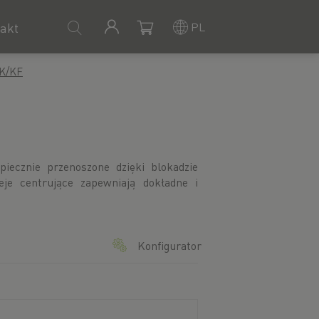
PL
akt
KK/KF
Konfigurator