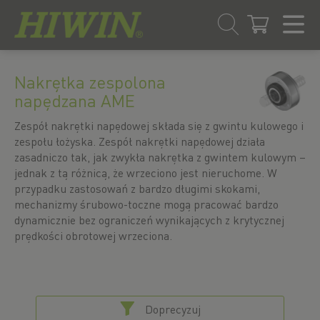
Przejdź
Przejdź
do
do
Nakrętka zespolona
treści
menu
napędzana AME
nawigacyjnego
Zespół nakrętki napędowej składa się z gwintu kulowego i
zespołu łożyska. Zespół nakrętki napędowej działa
zasadniczo tak, jak zwykła nakrętka z gwintem kulowym –
jednak z tą różnicą, że wrzeciono jest nieruchome. W
przypadku zastosowań z bardzo długimi skokami,
mechanizmy śrubowo-toczne mogą pracować bardzo
dynamicznie bez ograniczeń wynikających z krytycznej
prędkości obrotowej wrzeciona.
Doprecyzuj