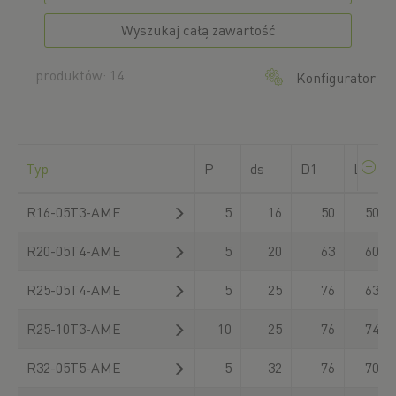
Wyszukaj całą zawartość
produktów: 14
Konfigurator
Typ
P
ds
D1
L
R16-05T3-AME
5
16
50
50
R20-05T4-AME
5
20
63
60
R25-05T4-AME
5
25
76
63
R25-10T3-AME
10
25
76
74
R32-05T5-AME
5
32
76
70