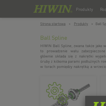
Produkty
Ro
Przejdź
Przejdź
Strona startowa
Produkty
Ball Sp
do
do
treści
menu
nawigacyjnego
Ball Spline
HIWIN Ball Spline, zwana także jako 
umożliwiając nakrętce niskotarciowy r
to prowadzenie wału zabezpieczone
z wysoką precyzją. Kontakt kątowy p
głównie składa się z nakrętki wypeł
torem w nakrętce i wrzecionie um
śruby z kilkoma parami podłużnych row
w torach pomiędzy nakrętką a wrzec