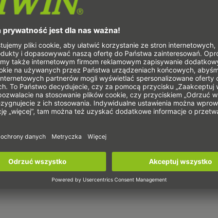
Moduł
podnosząco-
obrotowy
Ball Screw Splines serii
FB łączą właściwości
napędów śrubowo-
tocznych i
zabezpieczonych przed
przekręceniem
prowadnic falowych na
wspólnym wrzecionie w
celu zaoferowania
maksimum swobody
ruchu w kompaktowym
module podnosząco-
obrotowym. Ponieważ
zarówno nakrętka śruby