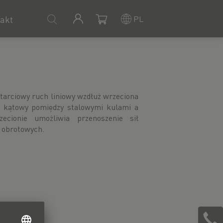
PL
akt
 obrotowych.