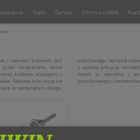
związania
Tools
Serwis
O firmie HIWIN
Kont
line
wał z rowkiem kulowym, jest
uch liniowy wzdłuż wrzeciona
 przed skręcaniem, które
omiędzy stalowymi kulami a
nionej kulkami stalowymi i
ożliwia przenoszenie sił
ków. Stalowe kule toczą się
promieniowych i momentów
ionem w zamkniętym obiegu,