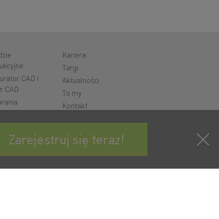
dzie
Kariera
ukcyjne
Targi
urator CAD i
Aktualności
e CAD
To my
rania
Kontakt
cja
Zarejestruj się teraz!
cie
ć
pisz się już teraz do newslettera HIWIN!