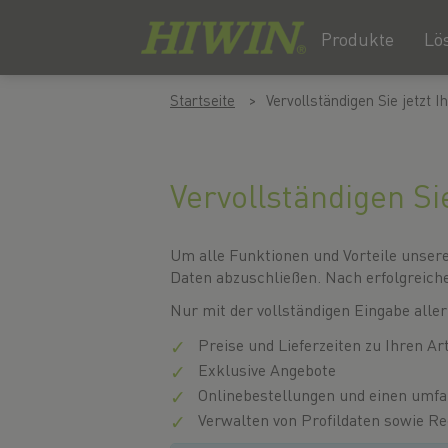
Produkte
Lö
Zum
Zum
Startseite
Vervollständigen Sie jetzt I
Inhalt
Navigationsmenü
springen
springen
Vervollständigen Sie
Um alle Funktionen und Vorteile unseres
Daten abzuschließen. Nach erfolgreiche
Nur mit der vollständigen Eingabe aller
Preise und Lieferzeiten zu Ihren Ar
Exklusive Angebote
Onlinebestellungen und einen umfan
Verwalten von Profildaten sowie R