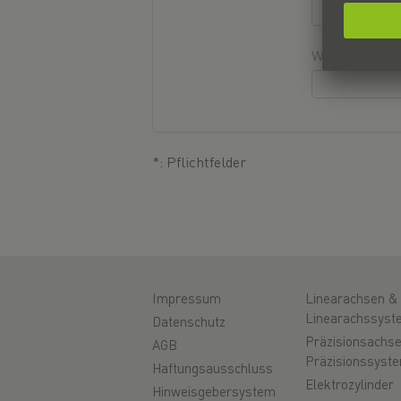
Website
*: Pflichtfelder
Impressum
Linearachsen &
Linearachssyst
Datenschutz
Präzisionsachs
AGB
Präzisionssyst
Haftungsausschluss
Elektrozylinder
Hinweisgebersystem