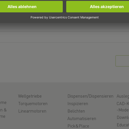
Wellgetriebe
Dispensen/Dispensieren
Ausle
eme
Torquemotoren
Inspizieren
CAD-K
en &
-Mode
Linearmotoren
Belichten
eme
Downl
Automatisieren
Educat
Pick&Place