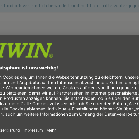
ständlich vertraulich behandelt und nicht an Dritte weitergege
s dem offiziellen Aufbau entsprechen (z.B. DE123456789). Gültige 
unter Abschnitt Q11
.
se für Rechnungsversand