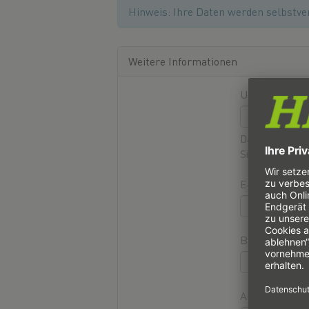
Hinweis: Ihre Daten werden selbstver
Weitere Informationen
UST-ID
Das Format mus
Sie in den
FAQ 
E-Mail-Adres
Branche
Abteilung