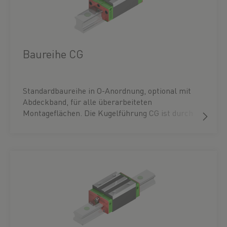
Baureihe CG
Standardbaureihe in O-Anordnung, optional mit
Abdeckband, für alle überarbeiteten
Montageflächen. Die Kugelführung CG ist durch
ihre hohe Momentenbelastbarkeit besonders für
Einzelachs-Anwendungen geeignet. Das zur
Verfügung stehende Abdeckband reduziert den
Montageaufwand zum Verschließen der
Montagebohrungen auf ein Minimum. Das
optimierte Schmierkonzept macht die CG-
Baureihe zudem speziell bei
Kurzhubanwendungen zur ersten Wahl. Den
passenden Laufwagen finden Sie unter dem
Zubehör der jeweiligen Profilschiene oder direkt