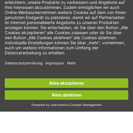
Auslegungstools
CAD-Konfigurator und -Modelle
Downloads
Education
FAQ
Support
Qualität
Videos
Karriere
Jetzt zum
HIWIN-Newsletter
anmelden und
Messen
informiert bleiben!
News
Das sind wir
Jetzt anmelden!
Kontakt
Jetzt zum Newsletter anmelden!
Copyright © 2026 HIWIN. All rights reserved.