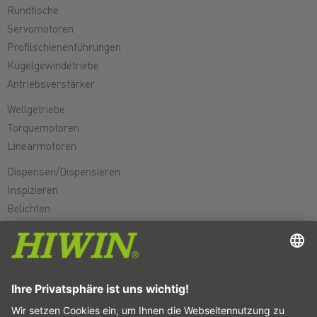
Rundtische
Servomotoren
Profilschienenführungen
Kugelgewindetriebe
Antriebsverstärker
Wellgetriebe
Torquemotoren
Linearmotoren
Dispensen/Dispensieren
Inspizieren
Belichten
Automatisieren
Pick&Place
Linear bewegen/Handling
Fräsen/Zerspanen
Schneiden