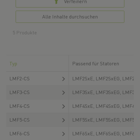
Verfeinern
Alle Inhalte durchsuchen
5 Produkte
Typ
Passend für Statoren
LMF2-CS
LMF2SxE, LMF2SxEG, LMF2S
LMF3-CS
LMF3SxE, LMF3SxEG, LMF3S
LMF4-CS
LMF4SxE, LMF4SxEG, LMF4S
LMF5-CS
LMF5SxE, LMF5SxEG, LMF5S
LMF6-CS
LMF6SxE, LMF6SxEG, LMF6S