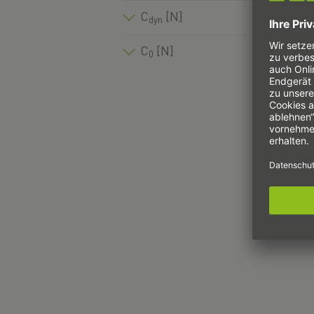
C
[N]
dyn
R
C
[N]
R
0
R
R