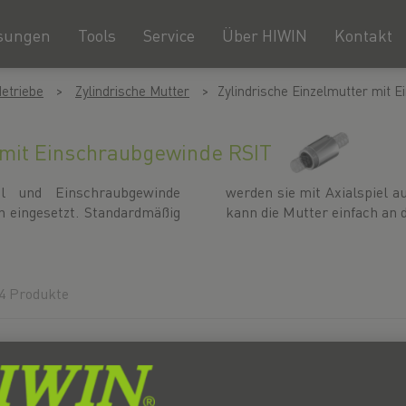
sungen
Tools
Service
Über HIWIN
Kontakt
etriebe
Zylindrische Mutter
Zylindrische Einzelmutter mit 
 mit Einschraubgewinde RSIT
el und Einschraubgewinde
Über das umlaufende Gewinde
n eingesetzt. Standardmäßig
kann die Mutter einfach an 
4 Produkte
yp
P
ds