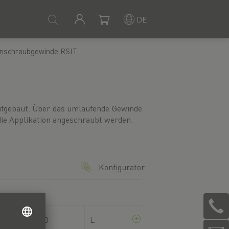
DE
Einschraubgewinde RSIT
die Applikation angeschraubt werden.
Konfigurator
D
L