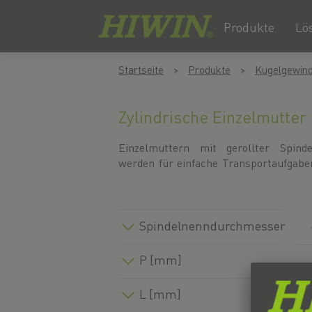
Produkte
Lö
Zum
Zum
Startseite
Produkte
Kugelgewind
Inhalt
Navigationsmenü
springen
springen
Zylindrische Einzelmutter
Einzelmuttern mit gerollter Spind
werden sie mit Axialspiel aufgebaut. 
werden für einfache Transportaufgabe
Spindelnenndurchmesser
P [mm]
L [mm]
T