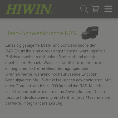
Zum
Zum
Inhalt
Navigationsmenü
Dreh-Schwenktische RAS
springen
springen
Einseitig gelagerte Dreh- und Schwenktische der
RAS‑Baureihe sind direkt angetriebene, wartungsfreie
Präzisionsachsen mit hoher Drehzahl und absolut
spielfreiem Betrieb. Wassergekühlte Torquemotoren
ermöglichen extreme Beschleunigungen und
Drehmomente, während hochauflösende Encoder
Genauigkeiten bis ±5 Winkelsekunden gewährleisten. Mit
einer Traglast von bis zu 300 kg sind die RAS-Modelle
ideal für kompakte, dynamische Anwendungen. Durch
flexible Individualisierung entsteht für jede Maschine die
perfekte, integrierbare Lösung.