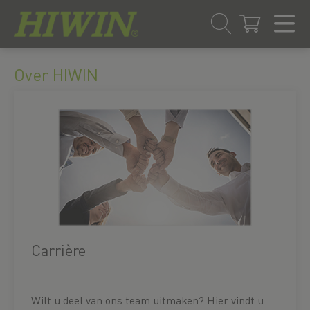
Overslaan
Ga
naar
naar
Over HIWIN
inhoud
navigatiemenu
Carrière
Wilt u deel van ons team uitmaken? Hier vindt u