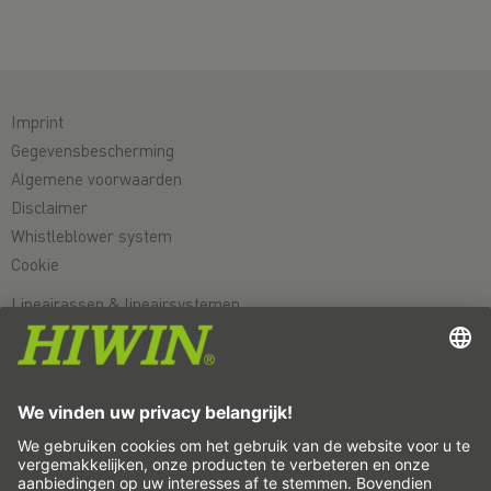
Imprint
Gegevensbescherming
Algemene voorwaarden
Disclaimer
Whistleblower system
Cookie
Lineairassen & lineairsystemen
Precisie-assen & precisiesystemen
Elektrische actuator
Indexeer-tafels
Servomotoren
Profielrailgeleidingen
Kogelomloopspindels