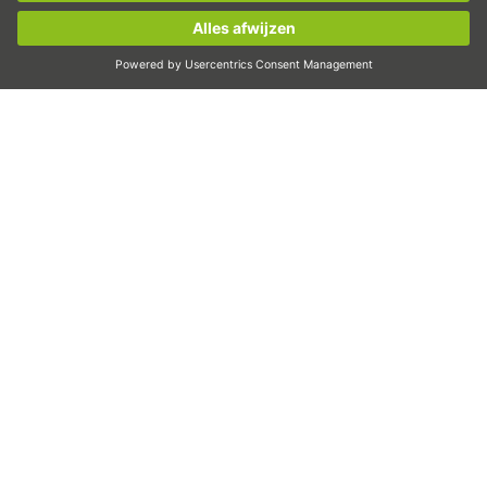
Snijden
Nu aanmelden!
Ontwerptool
CAD-configurator en CAD-modellen
Downloads
Education
FAQ
Ondersteuning
Kwaliteit
Carrière
Beurzen
Nieuws
Dit zijn wij
Contact
Meld u nu aan voor de HIWIN-nieuwsbrief!