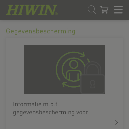
Overslaan
Ga
naar
naar
Gegevensbescherming
inhoud
navigatiemenu
Informatie m.b.t.
gegevensbescherming voor
bezoekers