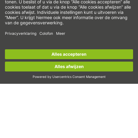
Precisie-assen & precisiesystemen
Elektrische actuator
Indexeer-tafels
Servomotoren
Profielrailgeleidingen
Meld u nu aan voor de
HIWIN-nieuwsbrief
en blijf op
Kogelomloopspindels
de hoogte!
Servo drives
Strain wave reductoren
Nu aanmelden!
Hoogmomentmotoren
Lineairmotoren
Doseren/dispensen
Inspecteren
Belichten
Automatiseren
Pick&Place
Lineair bewegen/handling