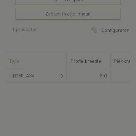
Zoeken in alle inhoud
1 producten
Configurator
Type
Profielbreedte
Piekkrach
HB250LA34
250
3