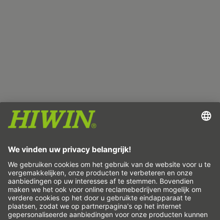
Imprint
Gegevensbescherming
Algemene voorwaarden
Disclaimer
Whistleblower system
Cookie
Lineairassen & lineairsystemen