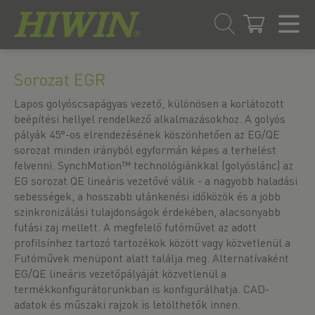
Ugrás
Ugrás
a
a
Sorozat EGR
tartalomra
navigációs
menübe
Lapos golyóscsapágyas vezető, különösen a korlátozott
beépítési hellyel rendelkező alkalmazásokhoz. A golyós
pályák 45°-os elrendezésének köszönhetően az EG/QE
sorozat minden irányból egyformán képes a terhelést
felvenni. SynchMotion™ technológiánkkal (golyóslánc) az
EG sorozat QE lineáris vezetővé válik - a nagyobb haladási
sebességek, a hosszabb utánkenési időközök és a jobb
szinkronizálási tulajdonságok érdekében, alacsonyabb
futási zaj mellett. A megfelelő futóművet az adott
profilsínhez tartozó tartozékok között vagy közvetlenül a
Futóművek menüpont alatt találja meg. Alternatívaként
EG/QE lineáris vezetőpályáját közvetlenül a
termékkonfigurátorunkban is konfigurálhatja. CAD-
adatok és műszaki rajzok is letölthetők innen.