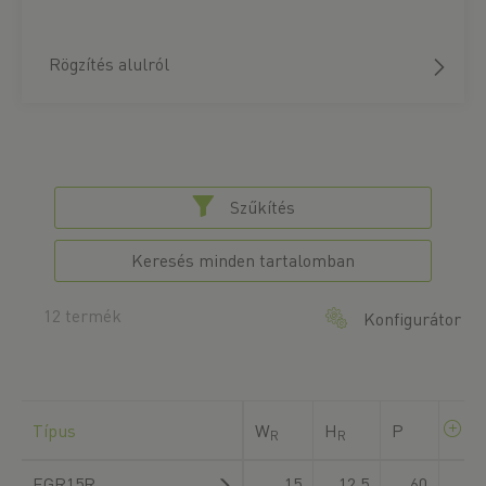
Rögzítés alulról
Szűkítés
Keresés minden tartalomban
12 termék
Konfigurátor
Típus
W
H
P
R
R
EGR15R
15
12,5
60