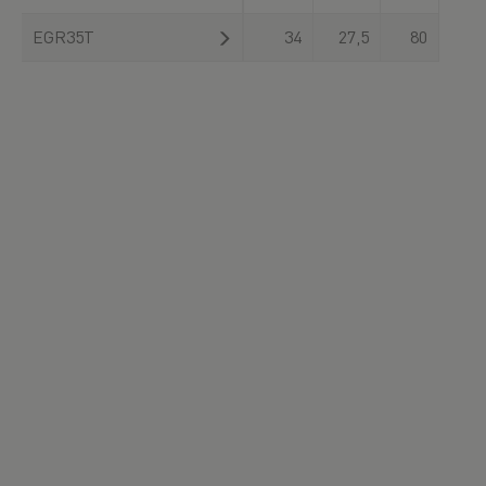
EGR35T
34
27,5
80