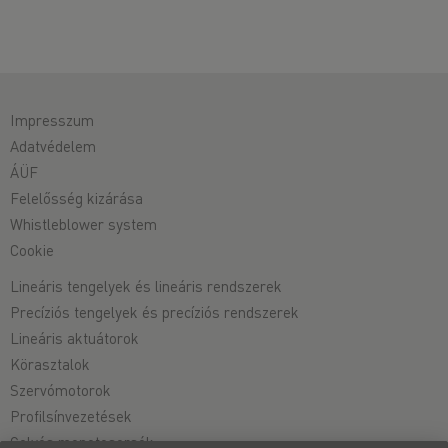
Impresszum
Adatvédelem
ÁÜF
Felelősség kizárása
Whistleblower system
Cookie
Lineáris tengelyek és lineáris rendszerek
Precíziós tengelyek és precíziós rendszerek
Lineáris aktuátorok
Körasztalok
Szervómotorok
Profilsínvezetések
Golyós menetesorsók