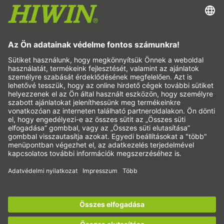
Hajtáserosíto
Hullámhajtóművek
Nyomatékmotorok
Lineáris motorok
Adagolás
Ellenőrzés
Megvilágítás
Automatizálja a
Pick&Place
Lineáris mozgatás / anyagmozgatás
Marás/forgácsolás
Vágás
Méretező szoftver
Regisztráljon most a
HIWIN hírlevélre
és legyen
CAD-konfigurátor és CAD-modellek
mindig jól tájékozott!
Letöltések
Oktatás