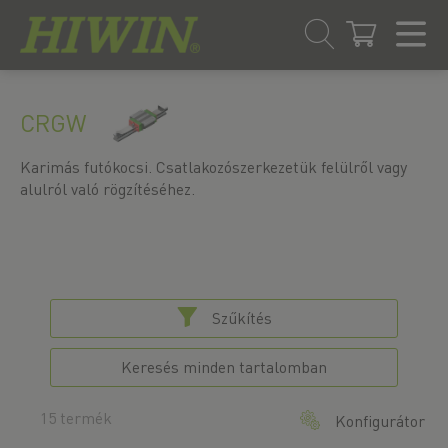
Ugrás
Ugrás
a
a
CRGW
tartalomra
navigációs
menübe
Karimás futókocsi. Csatlakozószerkezetük felülről vagy
alulról való rögzítéséhez.
Szűkítés
Keresés minden tartalomban
15 termék
Konfigurátor