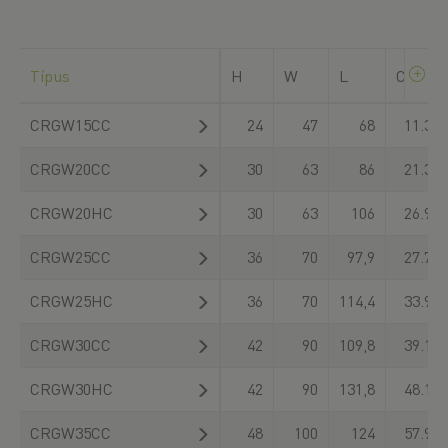
Típus
H
W
L
C
dyn
CRGW15CC
24
47
68
11.300
CRGW20CC
30
63
86
21.300
CRGW20HC
30
63
106
26.900
CRGW25CC
36
70
97,9
27.700
CRGW25HC
36
70
114,4
33.900
CRGW30CC
42
90
109,8
39.100
CRGW30HC
42
90
131,8
48.100
CRGW35CC
48
100
124
57.900