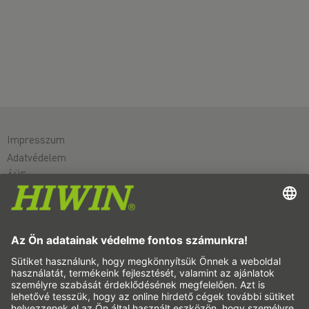
Impresszum
Adatvédelem
ÁÜF
Felelősség kizárása
Whistleblower system
Cookie
Lineáris tengelyek és lineáris rendszerek
Precíziós tengelyek és precíziós rendszerek
Lineáris aktuátorok
Körasztalok