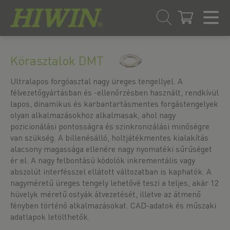
Ugrás
Ugrás
a
a
Körasztalok DMT
tartalomra
navigációs
menübe
Ultralapos forgóasztal nagy üreges tengellyel. A
félvezetőgyártásban és -ellenőrzésben használt, rendkívül
lapos, dinamikus és karbantartásmentes forgástengelyek
olyan alkalmazásokhoz alkalmasak, ahol nagy
pozicionálási pontosságra és szinkronizálási minőségre
van szükség. A billenésálló, holtjátékmentes kialakítás
alacsony magassága ellenére nagy nyomatéki sűrűséget
ér el. A nagy felbontású kódolók inkrementális vagy
abszolút interfésszel ellátott változatban is kaphatók. A
nagyméretű üreges tengely lehetővé teszi a teljes, akár 12
hüvelyk méretű ostyák átvezetését, illetve az átmenő
fényben történő alkalmazásokat. CAD-adatok és műszaki
adatlapok letölthetők.