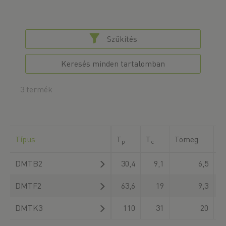
Szűkítés
Keresés minden tartalomban
3 termék
Típus
T
T
Tömeg
K
p
c
DMTB2
30,4
9,1
6,5
DMTF2
63,6
19
9,3
DMTK3
110
31
20