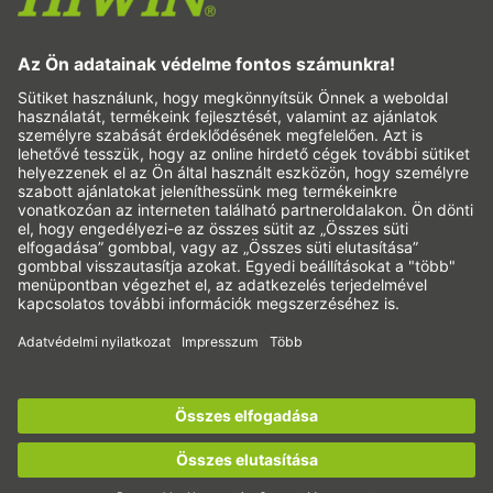
Adagolás
Ellenőrzés
Megvilágítás
Automatizálja a
Pick&Place
Lineáris mozgatás / anyagmozgatás
Marás/forgácsolás
Vágás
Méretező szoftver
CAD-konfigurátor és CAD-modellek
Letöltések
Oktatás
FAQ
Regisztráljon most a
HIWIN hírlevélre
és legyen
Terméktámogatás
mindig jól tájékozott!
Minőség
Karrier
Regisztráljon most!