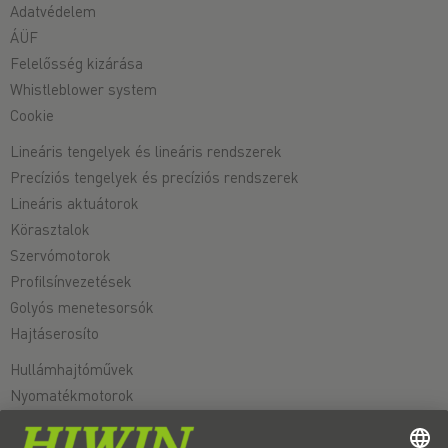
Adatvédelem
ÁÜF
Felelősség kizárása
Whistleblower system
Cookie
Lineáris tengelyek és lineáris rendszerek
Precíziós tengelyek és precíziós rendszerek
Lineáris aktuátorok
Körasztalok
Szervómotorok
Profilsínvezetések
Golyós menetesorsók
Hajtáserosíto
Hullámhajtóművek
Nyomatékmotorok
Lineáris motorok