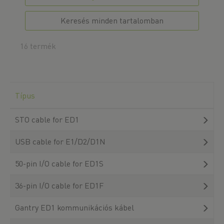
Keresés minden tartalomban
16 termék
Típus
STO cable for ED1
USB cable for E1/D2/D1N
50-pin I/O cable for ED1S
36-pin I/O cable for ED1F
Gantry ED1 kommunikációs kábel