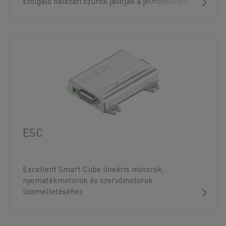
szolgáló hálózati szűrők javítják a jelminőséget.
ESC
Excellent Smart Cube lineáris motorok,
nyomatékmotorok és szervómotorok
üzemeltetéséhez