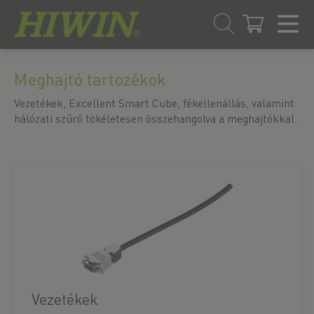
Ugrás
Ugrás
a
a
Meghajtó tartozékok
tartalomra
navigációs
menübe
Vezetékek, Excellent Smart Cube, fékellenállás, valamint
hálózati szűrő tökéletesen összehangolva a meghajtókkal.
Vezetékek