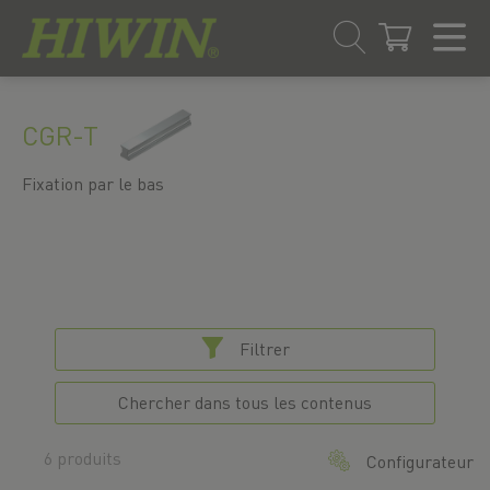
Skip
Passer
to
au
CGR-T
content
menu
de
navigation
Fixation par le bas
Filtrer
Chercher dans tous les contenus
6 produits
Configurateur