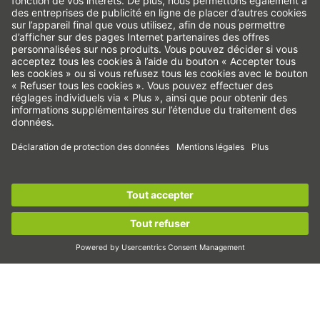
Système d'alerte
Cookies
Axes linéaires & systèmes d’axes linéaires
Axes de précision & systèmes de précision
Actionneurs électriques
Tables rotatives
Servomoteurs
Guidages sur rail profilé
Vis à billes
S’inscrire maintenant à la
newsletter HIWIN
et
Variateurs
rester informé !
Réducteurs elliptiques
Moteurs couples
S’inscrire maintenant !
Moteurs linéaires
Dispenser/distribuer
Inspecter
Exposer