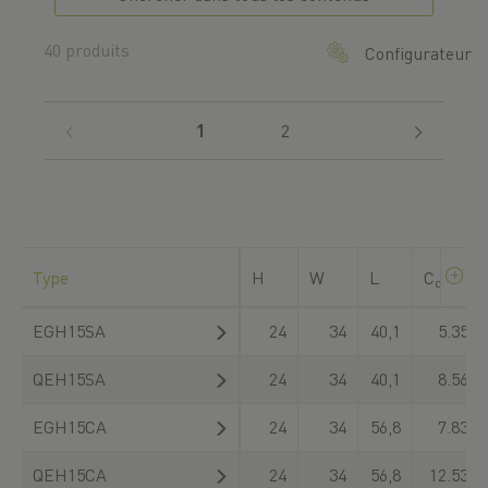
40 produits
Configurateur
(current)
1
2
Type
H
W
L
C
dyn
EGH15SA
24
34
40,1
5.350
QEH15SA
24
34
40,1
8.560
EGH15CA
24
34
56,8
7.830
QEH15CA
24
34
56,8
12.530