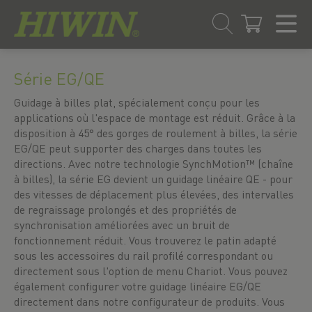
Skip
Passer
to
au
Série EG/QE
content
menu
de
Guidage à billes plat, spécialement conçu pour les
navigation
applications où l'espace de montage est réduit. Grâce à la
disposition à 45° des gorges de roulement à billes, la série
EG/QE peut supporter des charges dans toutes les
directions. Avec notre technologie SynchMotion™ (chaîne
à billes), la série EG devient un guidage linéaire QE - pour
des vitesses de déplacement plus élevées, des intervalles
de regraissage prolongés et des propriétés de
synchronisation améliorées avec un bruit de
fonctionnement réduit. Vous trouverez le patin adapté
sous les accessoires du rail profilé correspondant ou
directement sous l'option de menu Chariot. Vous pouvez
également configurer votre guidage linéaire EG/QE
directement dans notre configurateur de produits. Vous