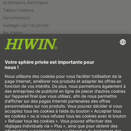
Actionneurs électriques
Tables rotatives
Servomoteurs
Guidages sur rail profilé
Vis à billes
Variateurs
Réducteurs elliptiques
Moteurs couples
Moteurs linéaires
Dispenser/distribuer
Inspecter
Exposer
Automatisation
Pick&Place
Déplacement linéaire/manipulation
Fraisage/usinage
Découpe