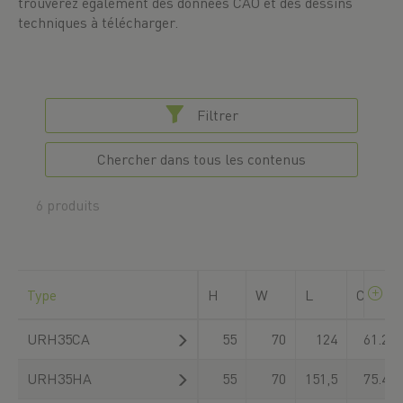
trouverez également des données CAO et des dessins
techniques à télécharger.
Filtrer
Chercher dans tous les contenus
6 produits
Type
H
W
L
C
dyn
URH35CA
55
70
124
61.200
URH35HA
55
70
151,5
75.400