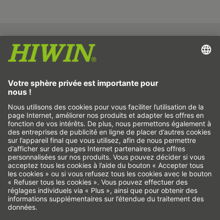
Empreinte
Protection des données
CGV
Non-responsabilité
Système d'alerte
Cookies
Axes linéaires & systèmes d’axes linéaires
Axes de précision & systèmes de précision
Actionneurs électriques
Tables rotatives
Servomoteurs
Guidages sur rail profilé
Vis à billes
Variateurs