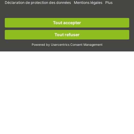
Réducteurs elliptiques
S’inscrire maintenant à la
newsletter HIWIN
et
Moteurs couples
rester informé !
Moteurs linéaires
Dispenser/distribuer
S’inscrire maintenant !
Inspecter
Exposer
Automatisation
Pick&Place
Déplacement linéaire/manipulation
Fraisage/usinage
Découpe
Outil de conception
Configurateur CAO et modèles CAO
Téléchargements
Formation
FAQ