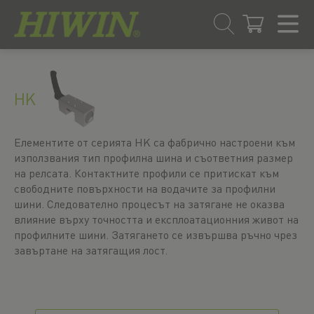
Преминаване
Преминаване
към
към
съдържанието
менюто
HK
за
навигация
Елементите от серията HK са фабрично настроени към
използвания тип профилна шина и съответния размер
на релсата. Контактните профили се притискат към
свободните повърхности на водачите за профилни
шини. Следователно процесът на затягане не оказва
влияние върху точността и експлоатационния живот на
профилните шини. Затягането се извършва ръчно чрез
завъртане на затягащия лост.