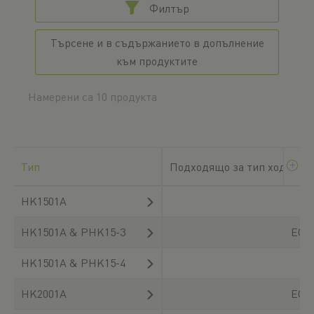
Филтър
Търсене и в съдържанието в допълнение
към продуктите
Намерени са 10 продукта
Тип
Подходящо за тип ходова ч
HK1501A
HK1501A & PHK15-3
EGH
HK1501A & PHK15-4
HK2001A
EGH