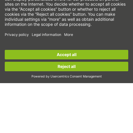
Водачи за профилни шини
Сачмено-винтови задвижвания
Усилватели на задвижването
Вълнови предавки
Торк двигатели
Sign up for the
HIWIN newsletter
now and stay
Линейни двигатели
informed!
Дозиране/дисперсия
Инспектиране
Sign up now!
Експониране
Автоматизация
Pick&Place
Линейно движение/манипулиране
Фрезоване/обработка чрез рязане
Рязане
Инструменти за проектиране
CAD конфигуратор и модели