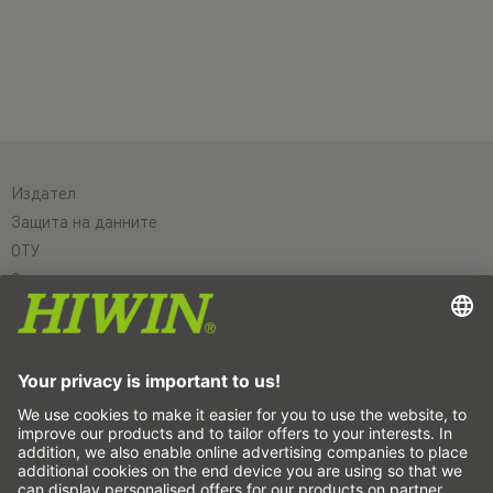
Издател
Защита на данните
ОТУ
Отказ от отговорност
Система за подаване на сигнали за нередности
Настройки на бисквитките
Линейни оси и системи с линейни оси
Прецизни оси и прецизни системи
Електрически цилиндри
Кръгли маси
Серводвигатели