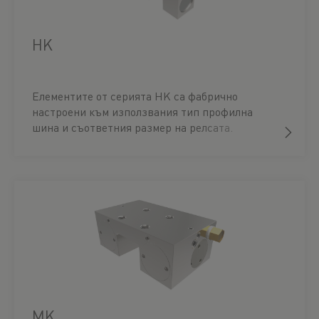
HK
Елементите от серията HK са фабрично
настроени към използвания тип профилна
шина и съответния размер на релсата.
Контактните профили се притискат към
свободните повърхности на водачите за
профилни шини. Следователно процесът на
затягане не оказва влияние върху точността и
експлоатационния живот на профилните шини.
Затягането се извършва ръчно чрез завъртане
на затягащия лост.
MK