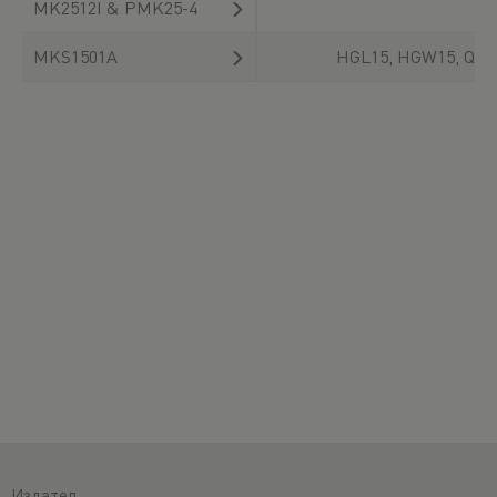
MK2512I & PMK25-4
MKS1501A
HGL15, HGW15, QHW
Издател