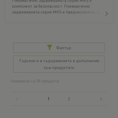
Пневматично задвижваната серия MKS е
компонент за безопасност. Пневматично
задвижваната серия MKS е предназначена за
затягане към водачи за профилни шини.
Функцията се основава на двойнодействаща
клинова предавка с пружинен акумулатор.
Пружинният акумулатор затваря затягащия
елемент без налягане. Силите на задържане
могат да се увеличат чрез PLUS връзка (не за
Филтър
MKRS), ако това е посочено в техническите
данни, чрез пневматично поддържане на
Търсене и в съдържанието в допълнение
налягането на пружинния акумулатор.
към продуктите
Елементите са фабрично настроени към
съответните размери на релсата.
Намерени са 28 продукта
(current)
1
2