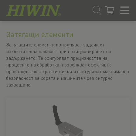
Преминаване
Преминаване
към
към
Затягащи елементи
съдържанието
менюто
за
Затягащите елементи изпълняват задачи от
навигация
изключителна важност при позиционирането и
задържането. Те осигуряват прецизността на
процесите на обработка, позволяват ефективно
производство с кратки цикли и осигуряват максимална
безопасност за хората и машините чрез сигурно
захващане.