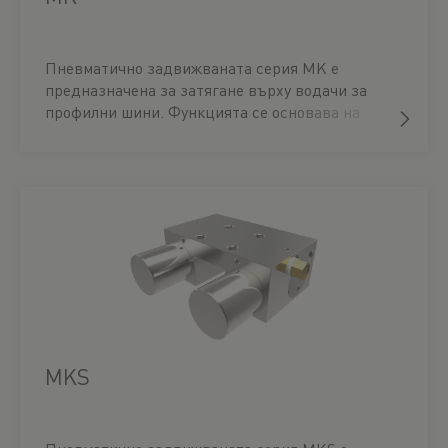
Пневматично задвижваната серия MK е
предназначена за затягане върху водачи за
профилни шини. Функцията се основава на
двойнодействаща клинова предавка.
Затягащият елемент се отваря без налягане.
Елементите са фабрично настроени към
съответните размери на релсата.
MKS