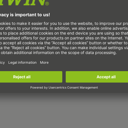
Rotačné otočné stoly sú
pripravené na montáž
otočné osi, ktoré sa dajú
bez dodatočných
konštrukčných úprav
integrovať priamo do
každého stroja. Použité
bezúdržbové priamy
pohony zaručujú vysoké
krútiace momenty,
maximálnu presnosť a
dlhú životnosť. Vďaka
univerzálnym
rozhraniam enkodérov
sú stoly kompatibilné so
všetkými bežnými
riadiacimi systémami
strojov. S výkonným
momentovým motorom,
vysoko tuhými presnými