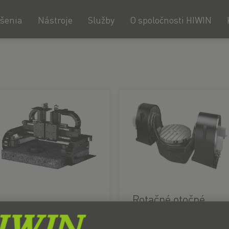
ešenia
Nástroje
Služby
O spoločnosti HIWIN
Rotačné otočné
stoly