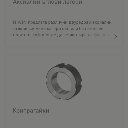
Аксиални ъглови лагери
HIWIN предлага различни двуредови аксиални
ъглови сачмени лагери със или без външен
пръстен, който може да се монтира на фланец.
Те са особено подходящи за поддържане на
сачмено-винтови задвижвания заедно с
интегрирано в приложението лагерно гнездо.
Контрагайки