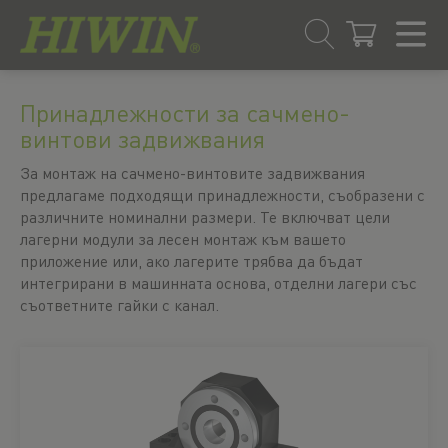
Преминаване
Преминаване
към
към
Принадлежности за сачмено-
съдържанието
менюто
винтови задвижвания
за
навигация
За монтаж на сачмено-винтовите задвижвания
предлагаме подходящи принадлежности, съобразени с
различните номинални размери. Те включват цели
лагерни модули за лесен монтаж към вашето
приложение или, ако лагерите трябва да бъдат
интегрирани в машинната основа, отделни лагери със
съответните гайки с канал.