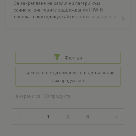
За закрепване на различни лагери към
сачмено-винтовите задвижвания HIWIN
предлага подходящи гайки с канал с радиално
или аксиално затягане.
Филтър
Търсене и в съдържанието в допълнение
към продуктите
Намерени са 110 продукта
(current)
1
2
3