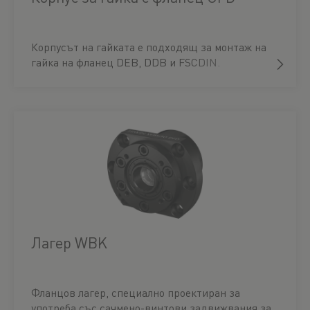
Корпусът на гайката е подходящ за монтаж на
гайка на фланец DEB, DDB и FSCDIN.
Лагер WBK
Фланцов лагер, специално проектиран за
употреба със сачмено-винтови задвижвания за