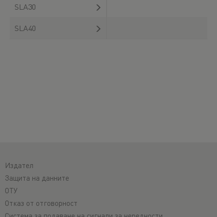
SLA30
SLA40
Издател
Защита на данните
ОТУ
Отказ от отговорност
Система за подаване на сигнали за нередности