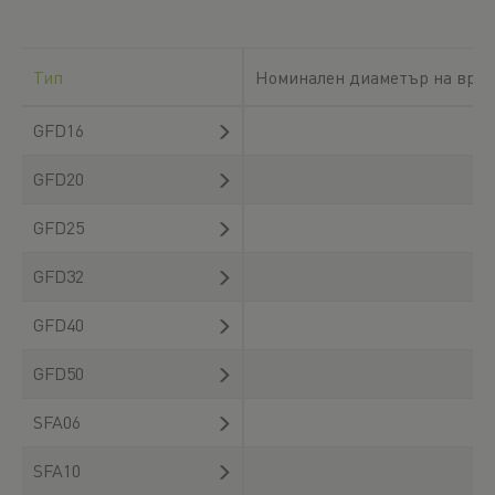
Тип
Номинален диаметър на врет
GFD16
GFD20
GFD25
GFD32
GFD40
GFD50
SFA06
SFA10