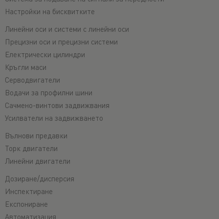
Настройки на бисквитките
Линейни оси и системи с линейни оси
Прецизни оси и прецизни системи
Електрически цилиндри
Кръгли маси
Серводвигатели
Водачи за профилни шини
Сачмено-винтови задвижвания
Усилватели на задвижването
Вълнови предавки
Торк двигатели
Линейни двигатели
Дозиране/дисперсия
Инспектиране
Експониране
Автоматизация