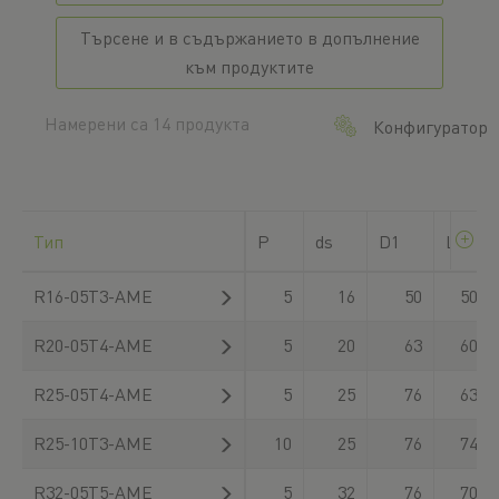
Търсене и в съдържанието в допълнение
към продуктите
Намерени са 14 продукта
Конфигуратор
Тип
P
ds
D1
L
R16-05T3-AME
5
16
50
50
R20-05T4-AME
5
20
63
60
R25-05T4-AME
5
25
76
63
R25-10T3-AME
10
25
76
74
R32-05T5-AME
5
32
76
70