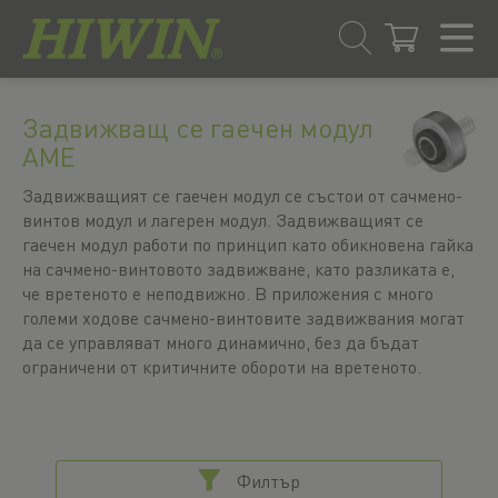
Преминаване
Преминаване
към
към
Задвижващ се гаечен модул
съдържанието
менюто
AME
за
навигация
Задвижващият се гаечен модул се състои от сачмено-
винтов модул и лагерен модул. Задвижващият се
гаечен модул работи по принцип като обикновена гайка
на сачмено-винтовото задвижване, като разликата е,
че вретеното е неподвижно. В приложения с много
големи ходове сачмено-винтовите задвижвания могат
да се управляват много динамично, без да бъдат
ограничени от критичните обороти на вретеното.
Филтър