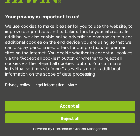
Линейни оси и системи с линейни оси
Прецизни оси и прецизни системи
Електрически цилиндри
Кръгли маси
Серводвигатели
Водачи за профилни шини
Сачмено-винтови задвижвания
Усилватели на задвижването
Вълнови предавки
Торк двигатели
Линейни двигатели
Sign up for the
HIWIN newsletter
now and stay
Дозиране/дисперсия
informed!
Инспектиране
Експониране
Sign up now!
Автоматизация
Pick&Place
Линейно движение/манипулиране