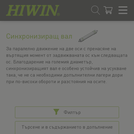
Преминаване
Преминаване
към
към
Синхронизиращ вал
съдържанието
менюто
за
За паралелно движение на две оси с пренасяне на
навигация
въртящия момент от задвижваната ос към следващата
ос. Благодарение на големия диаметър,
синхронизиращият вал е особено устойчив на усукване
така, че не са необходими допълнителни лагери дори
при по-високи обороти и разстояния на осите.
Филтър
Търсене и в съдържанието в допълнение