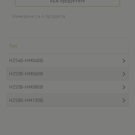
към продуктите
Намерени са 4 продукта
Тип
HZS40-HM040B
HZS50-HM060B
HZS50-HM080B
HZS80-HM120B