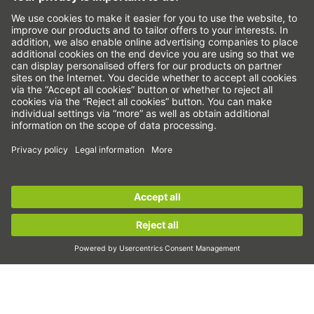
Система за подаване на сигнали за нередности
Настройки на бисквитките
Линейни оси и системи с линейни оси
Прецизни оси и прецизни системи
Електрически цилиндри
Кръгли маси
Серводвигатели
Водачи за профилни шини
Сачмено-винтови задвижвания
Sign up for the
HIWIN newsletter
now and stay
Усилватели на задвижването
informed!
Вълнови предавки
Торк двигатели
Sign up now!
Линейни двигатели
Дозиране/дисперсия
Инспектиране
Експониране