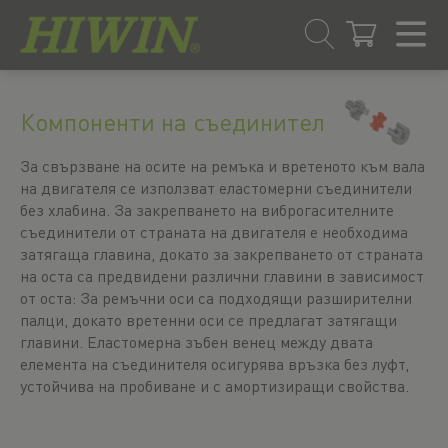
Преминаване
Преминаване
към
към
Компоненти на съединител
съдържанието
менюто
за
За свързване на осите на ремъка и вретеното към вала
навигация
на двигателя се използват еластомерни съединители
без хлабина. За закрепването на виброгасителните
съединители от страната на двигателя е необходима
затягаща главина, докато за закрепването от страната
на оста са предвидени различни главини в зависимост
от оста: За ремъчни оси са подходящи разширителни
палци, докато вретенни оси се предлагат затягащи
главини. Еластомерна зъбен венец между двата
елемента на съединителя осигурява връзка без луфт,
устойчива на пробиване и с амортизиращи свойства.