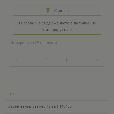
Филтър
Търсене и в съдържанието в допълнение
към продуктите
Намерени са 29 продукта
(current)
1
2
Тип
Зъбен венец размер 12 за HM040S