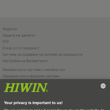
Издател
Защита на данните
ОТУ
Отказ от отговорност
Система за подаване на сигнали за нередности
Настройки на бисквитките
Линейни оси и системи с линейни оси
Прецизни оси и прецизни системи
Електрически цилиндри
Кръгли маси
Серводвигатели
Водачи за профилни шини
Сачмено-винтови задвижвания