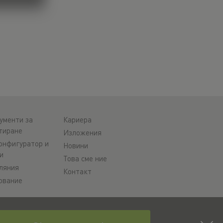
ументи за
Кариера
тиране
Изложения
онфигуратор и
Новини
и
Това сме ние
ляния
Контакт
ование
rt
тво