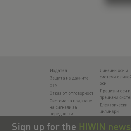
Издател
Линейни оси и
системи с лине
Защита на данните
оси
ОТУ
Прецизни оси и
Отказ от отговорност
прецизни систе
Система за подаване
Електрически
на сигнали за
цилиндри
нередности
Кръгли маси
Настройки на
Sign up for the
HIWIN news
Серводвигател
бисквитките