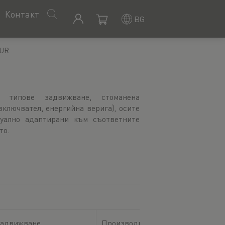
Контакт
BG
 UR
то.
задвижване
Производител на роботи
Мо