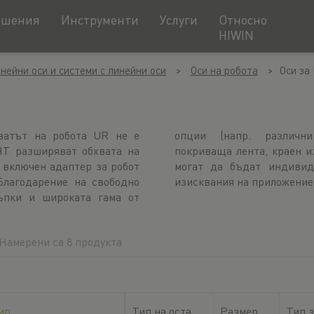
ешения
Инструменти
Услуги
Относно
HIWIN
нейни оси и системи с линейни оси
Оси на робота
Оси за
ватът на робота UR не е
задвижване, стоманена
HT разширяват обхвата на
, енергийна верига), осите
с включен адаптер за робот
птирани към съответните
Благодарение на свободно
изисквания на приложение
ъпки и широката гама от
Намерени са 8 продукта
ип
Тип на оста
Размер
Тип 