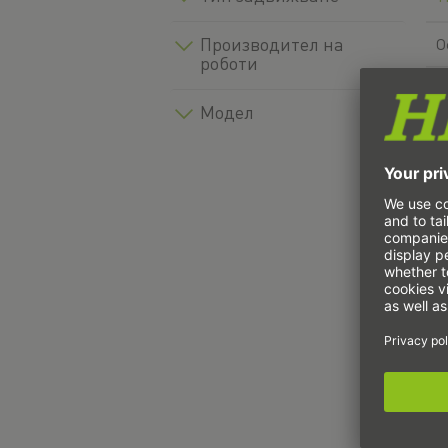
Производител на
О
роботи
О
Модел
О
О
О
О
О
О