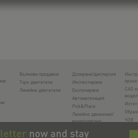
Вълнови предавки
Дозиране/дисперсия
Инстр
йни
проек
Торк двигатели
Инспектиране
CAD к
Линейни двигатели
Експониране
модел
Автоматизация
ми
Изтег
Pick&Place
Образ
Линейно движение/
ЧЗВ
манипулиране
Suppo
Фрезоване/
letter
now and stay
и
обработка чрез
Качес