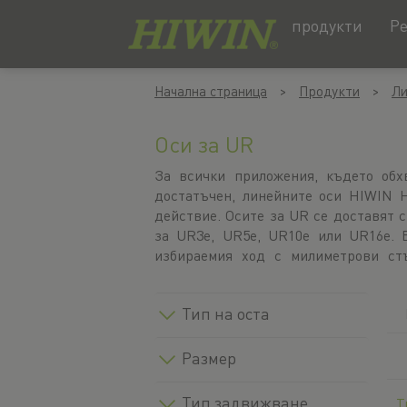
продукти
Р
Преминаване
Преминаване
Начална страница
Продукти
Ли
към
към
съдържанието
менюто
за
Оси за UR
навигация
За всички приложения, където обх
опции (напр. различни типове 
достатъчен, линейните оси HIWIN 
покриваща лента, краен изключвател
действие. Осите за UR се доставят 
могат да бъдат индивидуално ада
за UR3e, UR5e, UR10e или UR16e. 
избираемия ход с милиметрови ст
Тип на оста
Размер
Тип задвижване
Т