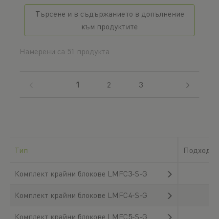
дължината на статорната релса.
Търсене и в съдържанието в допълнение
към продуктите
Намерени са 51 продукта
(current)
1
2
3
Тип
Подходящ
Комплект крайни блокове LMFC3-S-G
Комплект крайни блокове LMFC4-S-G
Комплект крайни блокове LMFC5-S-G