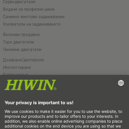
Серводвигатели
Водачи за профилни шини
Сачмено-винтови задвижвания
Усилватели на задвижването
Вълнови предавки
Торк двигатели
Линейни двигатели
Дозиране/дисперсия
Инспектиране
Експониране
Автоматизация
Pick&Place
Линейно движение/манипулиране
Фрезоване/обработка чрез рязане
Рязане
Инструменти за проектиране