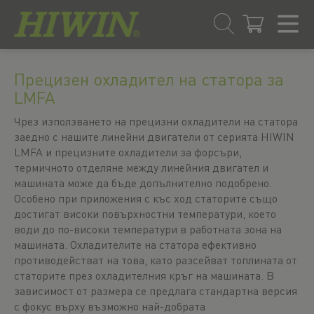
Преминаване
Преминаване
към
към
Прецизен охладител на статора за
съдържанието
менюто
LMFA
за
навигация
Чрез използването на прецизни охладители на статора
заедно с нашите линейни двигатели от серията HIWIN
LMFA и прецизните охладители за форсъри,
термичното отделяне между линейния двигател и
машината може да бъде допълнително подобрено.
Особено при приложения с къс ход статорите също
достигат високи повърхностни температури, което
води до по-високи температури в работната зона на
машината. Охладителите на статора ефективно
противодействат на това, като разсейват топлината от
статорите през охладителния кръг на машината. В
зависимост от размера се предлага стандартна версия
с фокус върху възможно най-добрата