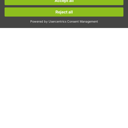
Торк двигатели
Линейни двигатели
Sign up now!
Дозиране/дисперсия
Инспектиране
Експониране
Автоматизация
Pick&Place
Линейно движение/манипулиране
Фрезоване/обработка чрез рязане
Рязане
Инструменти за проектиране
CAD конфигуратор и модели
Изтегляния
Образование
ЧЗВ
Support
Качество