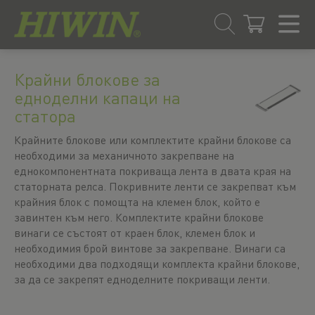
Преминаване
Преминаване
към
към
Крайни блокове за
съдържанието
менюто
едноделни капаци на
за
статора
навигация
Крайните блокове или комплектите крайни блокове са
необходими за механичното закрепване на
еднокомпонентната покриваща лента в двата края на
статорната релса. Покривните ленти се закрепват към
крайния блок с помощта на клемен блок, който е
завинтен към него. Комплектите крайни блокове
винаги се състоят от краен блок, клемен блок и
необходимия брой винтове за закрепване. Винаги са
необходими два подходящи комплекта крайни блокове,
за да се закрепят едноделните покриващи ленти.