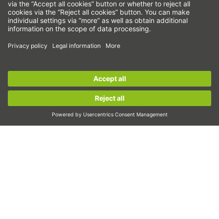
Прецизни оси и прецизни системи
Електрически цилиндри
Кръгли маси
Серводвигатели
Водачи за профилни шини
Sign up for the
HIWIN newsletter
now and stay
Сачмено-винтови задвижвания
informed!
Усилватели на задвижването
Вълнови предавки
Sign up now!
Торк двигатели
Линейни двигатели
Дозиране/дисперсия
Инспектиране
Експониране
Автоматизация
Pick&Place
Линейно движение/манипулиране