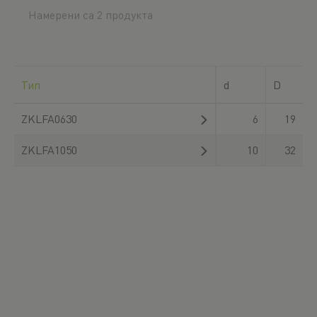
Намерени са 2 продукта
Тип
d
D
ZKLFA0630
6
19
ZKLFA1050
10
32