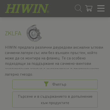
Преминаване
Преминаване
към
към
съдържанието
менюто
ZKLFA
за
навигация
HIWIN предлага различни двуредови аксиални ъглови
сачмени лагери със или без външен пръстен, който
може да се монтира на фланец. Те са особено
подходящи за поддържане на сачмено-винтови
задвижвания заедно с интегрирано в приложението
лагерно гнездо.
Филтър
Търсене и в съдържанието в допълнение
към продуктите