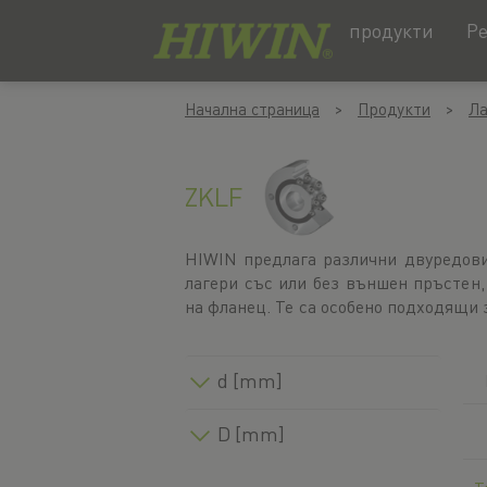
продукти
Р
Преминаване
Преминаване
Начална страница
Продукти
Ла
към
към
съдържанието
менюто
за
навигация
ZKLF
HIWIN предлага различни двуредови
винтови задвижвания заедно с инт
лагери със или без външен пръстен,
на фланец. Те са особено подходящи
d [mm]
D [mm]