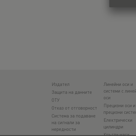
Издател
Линейни оси и
системи с лине
Защита на данните
оси
ОТУ
Прецизни оси и
Отказ от отговорност
прецизни систе
Система за подаване
Електрически
на сигнали за
цилиндри
нередности
Кръгли маси