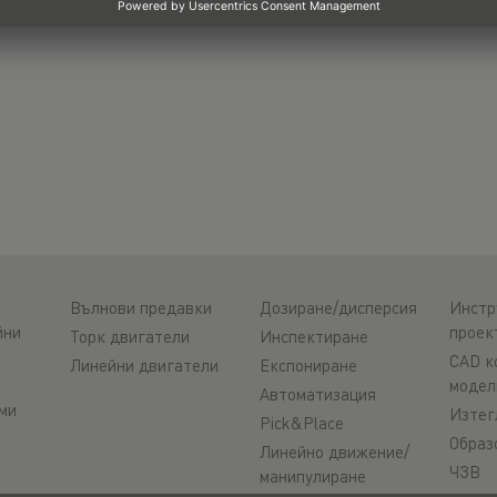
Вълнови предавки
Дозиране/дисперсия
Инстр
йни
проек
Торк двигатели
Инспектиране
CAD к
Линейни двигатели
Експониране
модел
Автоматизация
ми
Изтег
Pick&Place
Образ
Линейно движение/
ЧЗВ
манипулиране