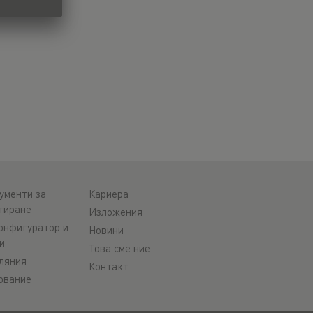
ументи за
Кариера
тиране
Изложения
онфигуратор и
Новини
и
Това сме ние
ляния
Контакт
ование