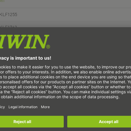
ип
KLF1255
KLF1762
KLF2068
KLF3080
KLF40100
KLF50115
KLF60145
KLF70155
KLF90190