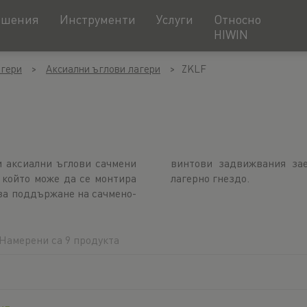
ешения
Инструменти
Услуги
Относно
HIWIN
гери
Аксиални ъглови лагери
ZKLF
 аксиални ъглови сачмени
егрирано в приложението
 който може да се монтира
лагерно гнездо.
 за поддържане на сачмено-
Намерени са 9 продукта