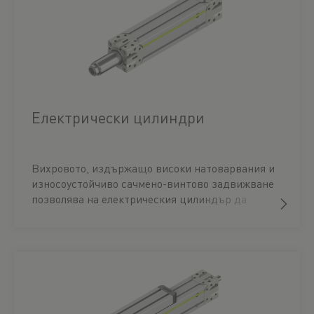
Електрически цилиндри
Вихровото, издържащо високи натоварвания и
износоустойчиво сачмено-винтово задвижване
позволява на електрическия цилиндър да
поема големи сили, да постига висока точност,
да извършва бързи движения и да постига
оптимални работни характеристики. Крайните
или задвижващите блокове и каналите в
алуминиевия профил предоставят гъвкави и
разнообразни възможности за завинтване,
центриране и комбиниране. Електрическите