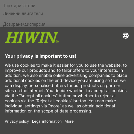
Торк двигатели
Линейни двигатели
Дозиране/дисперсия
Инспектиране
Експониране
Автоматизация
Pick&Place
Линейно движение/манипулиране
Фрезоване/обработка чрез рязане
Рязане
Инструменти за проектиране
CAD конфигуратор и модели
Изтегляния
Образование
ЧЗВ
Support
Sign up for the
HIWIN newsletter
now and stay