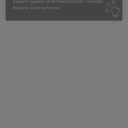
вашите задачи за автоматизация. Гъвкави.
конфигуриран онлайн, ще се радваме да
Мощни. Електрически.
разработим решение, съобразено с вашите
изисквания. Свържете се с нас!