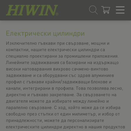
Преминаване
Преминаване
към
към
Електрически цилиндри
съдържанието
менюто
за
Изключително гъвкави при свързване, мощни и
навигация
компактни, нашите електрически цилиндри са
специално проектирани за промишлени приложения.
Линейните задвижвания са базирани на издържащо
високи натоварвания вихрово сачмено-винтово
задвижване и са оборудвани със здрав алуминиев
профил с гъвкави крайни/задвижващи блокове и
канали, интегрирани в профила. Това позволява лесно,
директно и гъвкаво закрепване. За свързването на
двигателя можете да избирате между линейно и
паралелно свързване. С ход, който може да се избира
свободно през стъпки от един милиметър, и избор от
принадлежности, можете да персонализирате
електрическите цилиндри директно в нашия продуктов