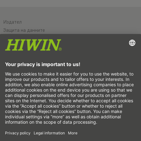
Издател
Защита на данните
ОТУ
Отказ от отговорност
Система за подаване на сигнали за нередности
Настройки на бисквитките
Линейни оси и системи с линейни оси
Прецизни оси и прецизни системи
Електрически цилиндри
Кръгли маси
Серводвигатели
Водачи за профилни шини
Сачмено-винтови задвижвания
Усилватели на задвижването