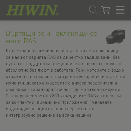
Преминаване
Преминаване
към
към
Въртящи се и накланящи се
съдържанието
менюто
маси RAS
за
навигация
Едностранно лагерираните въртящи се и накланящи
се маси от серията RAS са директно задвижвани, без
нужда от поддръжка прецизни оси с висока скорост и
абсолютно без люфт в работата. Торк моторите с водно
охлаждане позволяват екстремни ускорения и въртящи
моменти, докато енкодерите с висока разделителна
способност гарантират точност до ±5 ъглови секунди.
С товароносимост до 300 кг моделите RAS са идеални
за компактни, динамични приложения. Гъвкавата
индивидуализация създава перфектното,
интегрируемо решение за всяка машина.