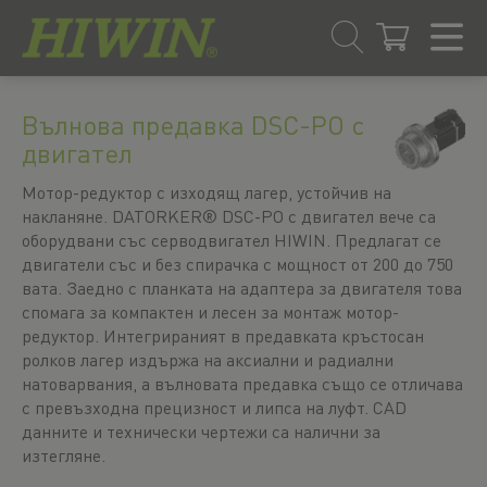
Преминаване
Преминаване
към
към
Вълнова предавка DSC-PO с
съдържанието
менюто
двигател
за
навигация
Мотор-редуктор с изходящ лагер, устойчив на
накланяне. DATORKER® DSC-PO с двигател вече са
оборудвани със серводвигател HIWIN. Предлагат се
двигатели със и без спирачка с мощност от 200 до 750
вата. Заедно с планката на адаптера за двигателя това
спомага за компактен и лесен за монтаж мотор-
редуктор. Интегрираният в предавката кръстосан
ролков лагер издържа на аксиални и радиални
натоварвания, а вълновата предавка също се отличава
с превъзходна прецизност и липса на луфт. CAD
данните и технически чертежи са налични за
изтегляне.