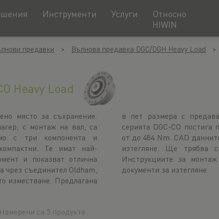
ешения
Инструменти
Услуги
Относно
HIWIN
лнови предавки
Вълнова предавка DGC/DGH Heavy Load
O Heavy Load
ено място за съхранение.
а 50, 80, 100, 120 и 160,
ер, с монтаж на вал, са
и пикови въртящи моменти
амо с три компонента и
ески чертежи са налични за
компактни. Те имат най-
лобите отделните части.
мент и показват отлична
а намерите в секцията с
а чрез съединител Oldham,
документи за изтегляне.
то изместване. Предлагана
Намерени са 5 продукта