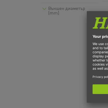
Външен диаметър
[mm]
Т
D
D
D
D
D