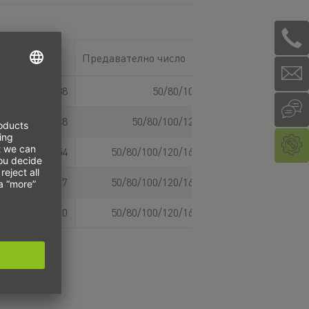
 диаметър
Предавателно число
Диаметър на вала
38
50/80/100
48
50/80/100/120
54
50/80/100/120/160
67
50/80/100/120/160
90
50/80/100/120/160