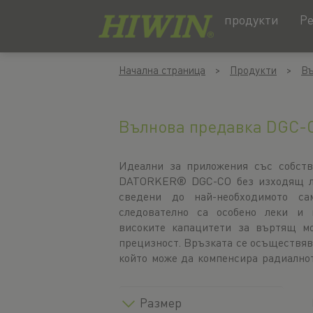
продукти
Р
Преминаване
Преминаване
Начална страница
Продукти
Въ
към
към
съдържанието
менюто
за
навигация
Вълнова предавка DGC-C
Идеални за приложения със собств
в пет размера с предавателни числ
DATORKER® DGC-CO без изходящ лаг
серията DGC-CO постига повторяем
сведени до най-необходимото с
от до 484 Nm. CAD данните и технич
следователно са особено леки и 
изтегляне. Ще трябва сами да сг
високите капацитети за въртящ мо
Инструкциите за монтаж можете д
прецизност. Връзката се осъществяв
който може да компенсира радиално
Размер