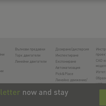
Вълнови предавки
Дозиране/дисперсия
Инстр
йни
проек
Торк двигатели
Инспектиране
CAD к
Линейни двигатели
Експониране
модел
Автоматизация
ми
Изтег
Pick&Place
Образ
Линейно движение/
ЧЗВ
манипулиране
letter
now and stay
Suppo
Фрезоване/
и
обработка чрез
Качес
филни
рязане
Видео