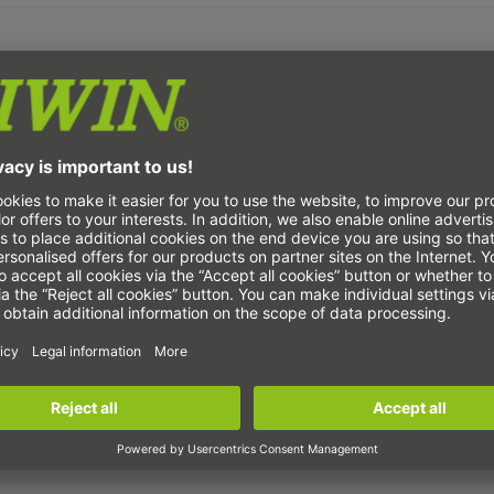
ип
Диаметър на фланеца
Външен
GC-14-XX-CO
50
GC-17-XX-CO
60
GC-20-XX-CO
70
GC-25-XX-CO
85
GC-32-XX-CO
110