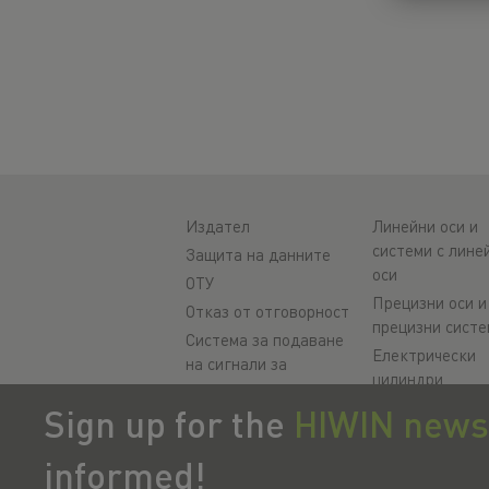
Издател
Линейни оси и
системи с лине
Защита на данните
оси
ОТУ
Прецизни оси и
Отказ от отговорност
прецизни систе
Система за подаване
Електрически
на сигнали за
цилиндри
нередности
Кръгли маси
Sign up for the
HIWIN news
Настройки на
Серводвигател
бисквитките
informed!
Водачи за про
шини