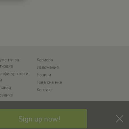
ументи за
Кариера
тиране
Изложения
онфигуратор и
Новини
и
Това сме ние
ляния
Контакт
ование
rt
Sign up now!
тво
клипове