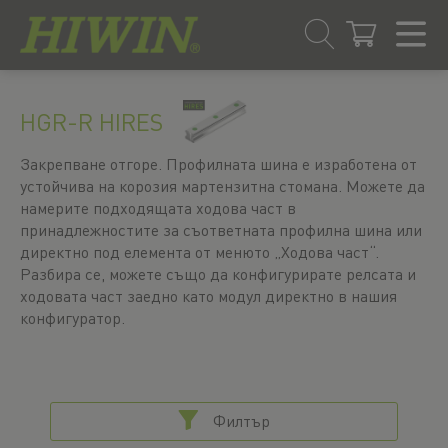
Преминаване
Преминаване
към
към
HGR-R HIRES
съдържанието
менюто
за
Закрепване отгоре. Профилната шина е изработена от
навигация
устойчива на корозия мартензитна стомана. Можете да
намерите подходящата ходова част в
принадлежностите за съответната профилна шина или
директно под елемента от менюто „Ходова част“.
Разбира се, можете също да конфигурирате релсата и
ходовата част заедно като модул директно в нашия
конфигуратор.
Филтър