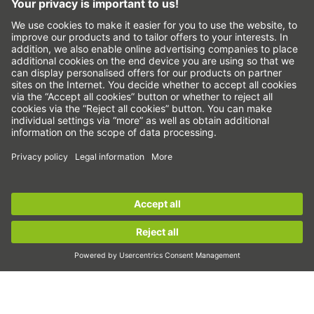
Система за подаване на сигнали за нередности
Настройки на бисквитките
Линейни оси и системи с линейни оси
Прецизни оси и прецизни системи
Електрически цилиндри
Кръгли маси
Серводвигатели
Водачи за профилни шини
Сачмено-винтови задвижвания
Sign up for the
HIWIN newsletter
now and stay
Усилватели на задвижването
informed!
Вълнови предавки
Торк двигатели
Sign up now!
Линейни двигатели
Дозиране/дисперсия
Инспектиране
Експониране