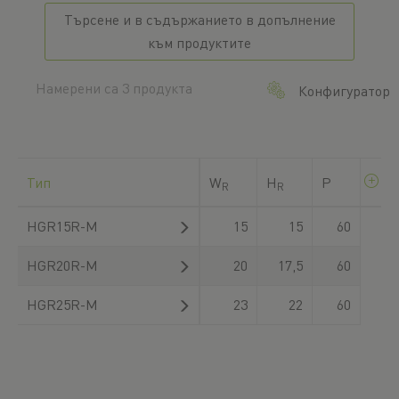
Търсене и в съдържанието в допълнение
към продуктите
Намерени са 3 продукта
Конфигуратор
Тип
W
H
P
R
R
HGR15R-M
15
15
60
HGR20R-M
20
17,5
60
HGR25R-M
23
22
60