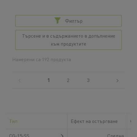
Филтър
Търсене и в съдържанието в допълнение
към продуктите
Намерени са 192 продукта
(current)
1
2
3
Тип
Ефект на остъргване
Съ
CG-15-SS
Средна