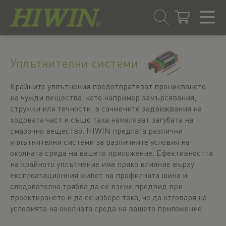
Преминаване
Преминаване
към
към
Уплътнителни системи
съдържанието
менюто
за
навигация
Крайните уплътнения предотвратяват проникването
на чужди вещества, като например замърсявания,
стружки или течности, в сачмените задвижвания на
ходовата част и също така намаляват загубата на
смазочно вещество. HIWIN предлага различни
уплътнителни системи за различните условия на
околната среда на вашето приложение. Ефективността
на крайното уплътнение има пряко влияние върху
експлоатационния живот на профилната шина и
следователно трябва да се вземе предвид при
проектирането и да се избере така, че да отговаря на
условията на околната среда на вашето приложение.