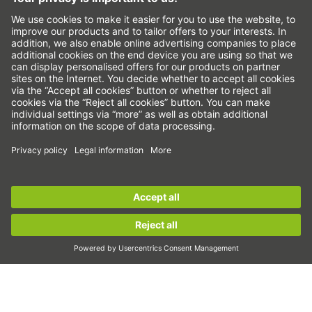
Сачмено-винтови задвижвания
Усилватели на задвижването
Вълнови предавки
Торк двигатели
Линейни двигатели
Дозиране/дисперсия
Инспектиране
Експониране
Автоматизация
Sign up for the
HIWIN newsletter
now and stay
Pick&Place
informed!
Линейно движение/манипулиране
Фрезоване/обработка чрез рязане
Sign up now!
Рязане
Инструменти за проектиране
CAD конфигуратор и модели
Изтегляния